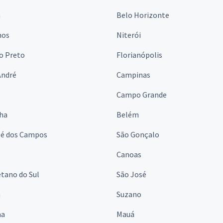
a
Belo Horizonte
hos
Niterói
o Preto
Florianópolis
André
Campinas
s
Campo Grande
lha
Belém
sé dos Campos
São Gonçalo
Canoas
tano do Sul
São José
á
Suzano
na
Mauá