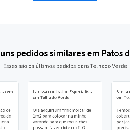
guns pedidos similares em Patos 
Esses são os últimos pedidos para Telhado Verde
ista em
Larissa
contratou
Especialista
Stella
em Telhado Verde
em Te
to de
Olá adquiri um “micmoita” de
Temos 
rea de
1m2 para colocar na minha
cobert
quena
varanda para que meus cães
por ja
nto
possam fazer xixi e cocô. O
preci