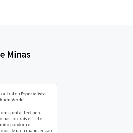
de Minas
contratou
Especialista
lhado Verde
um quintal fechado
o nas laterais e "teto"
smim pandora e
samos de uma manutenção