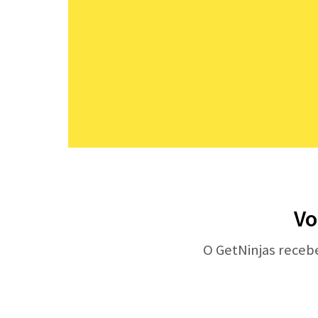
Vo
O GetNinjas receb