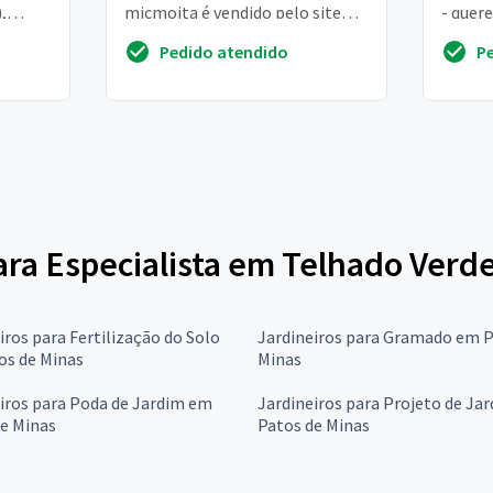
,
micmoita é vendido pelo site
- quer
nada
ecotelhado e nada mais é do que
galhos
Pedido atendido
P
uma estrutura qu...
acumul
para Especialista em Telhado Verd
iros para Fertilização do Solo
Jardineiros para Gramado em P
os de Minas
Minas
iros para Poda de Jardim em
Jardineiros para Projeto de Ja
e Minas
Patos de Minas