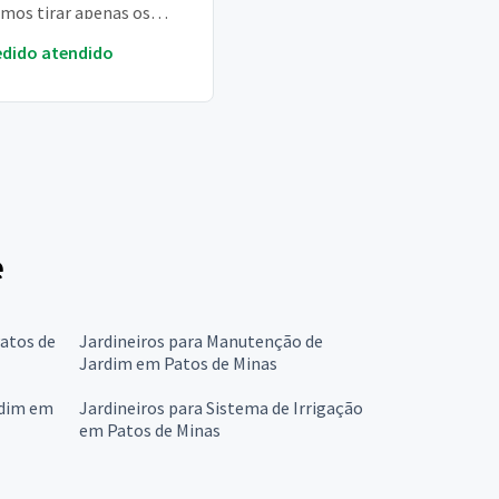
emos tirar apenas os
 e folhas secas que se
edido atendido
aram ao longo do tem...
e
atos de
Jardineiros para Manutenção de
Jardim em Patos de Minas
rdim em
Jardineiros para Sistema de Irrigação
em Patos de Minas