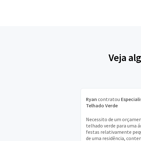
Veja al
Ryan
contratou
Especial
Telhado Verde
Necessito de um orçamen
telhado verde para uma á
festas relativamente pe
de uma residência, conte