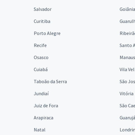
Salvador
Goiâni
Curitiba
Guarul
Porto Alegre
Ribeirã
Recife
Santo 
Osasco
Manau
Cuiabá
Vila Ve
Taboão da Serra
São Jo
Jundiaí
Vitória
Juiz de Fora
São Cae
Arapiraca
Guaruj
Natal
Londri