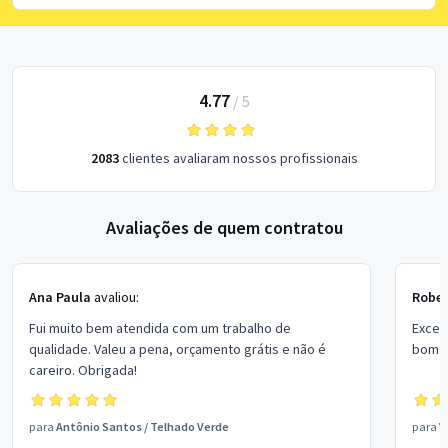
4.77
/
5
2083
clientes avaliaram nossos profissionais
Avaliações de quem contratou
Ana Paula
avaliou:
Rober
Fui muito bem atendida com um trabalho de
Excel
qualidade. Valeu a pena, orçamento grátis e não é
bom p
careiro. Obrigada!
para
Antônio Santos
/
Telhado Verde
para
V