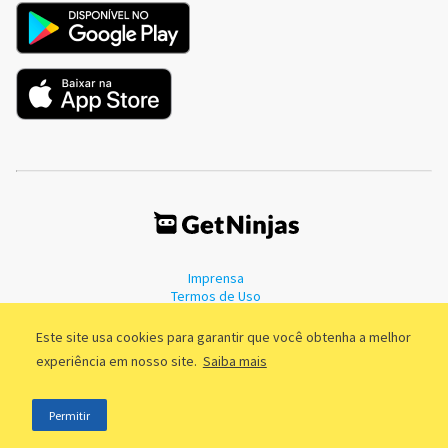
Imprensa
Termos de Uso
Política de Privacidade
Este site usa cookies para garantir que você obtenha a melhor
experiência em nosso site.
Saiba mais
©2011 - 2026, GetNinjas LTDA. CNPJ 55.744.877/0001-89 - Rua Dr.
Permitir
Fernandes Coelho, 85 - 3º andar - São Paulo/SP - Brasil