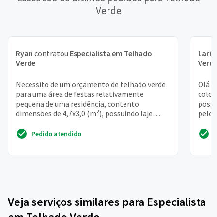
Verde
Ryan
contratou
Especialista em Telhado
Laris
Verde
Verd
Necessito de um orçamento de telhado verde
Olá a
para uma área de festas relativamente
coloc
pequena de uma residência, contento
possa
dimensões de 4,7x3,0 (m²), possuindo laje
pelo 
dimensionada prevendo cargas...
estrut
Pedido atendido
Veja serviços similares para Especialista
em Telhado Verde