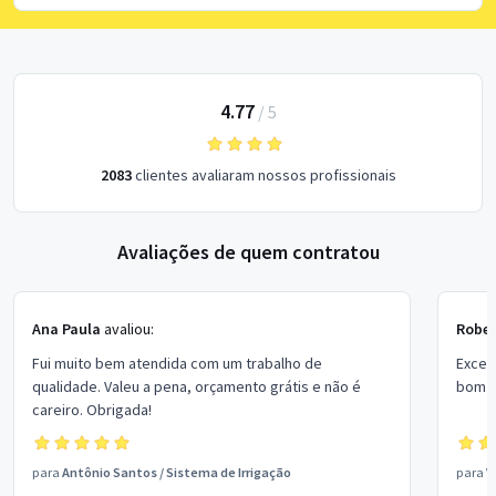
4.77
/
5
2083
clientes avaliaram nossos profissionais
Avaliações de quem contratou
Ana Paula
avaliou:
Rober
Fui muito bem atendida com um trabalho de
Excel
qualidade. Valeu a pena, orçamento grátis e não é
bom p
careiro. Obrigada!
para
Antônio Santos
/
Sistema de Irrigação
para
V