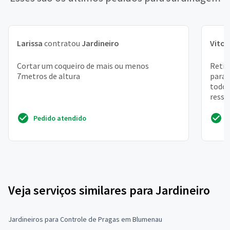
Larissa
contratou
Jardineiro
Vitor
Cortar um coqueiro de mais ou menos
Retir
7metros de altura
para 
todo 
resse
Pedido atendido
Veja serviços similares para Jardineiro
Jardineiros para Controle de Pragas em Blumenau