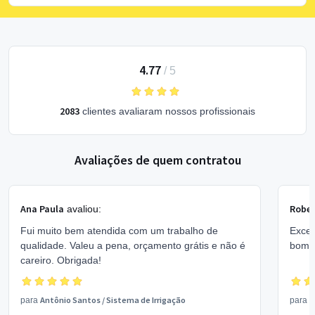
4.77
/
5
2083
clientes avaliaram nossos profissionais
Avaliações de quem contratou
Ana Paula
Rober
avaliou:
Fui muito bem atendida com um trabalho de
Excel
qualidade. Valeu a pena, orçamento grátis e não é
bom 
careiro. Obrigada!
Antônio Santos
/
Sistema de Irrigação
V
para
para