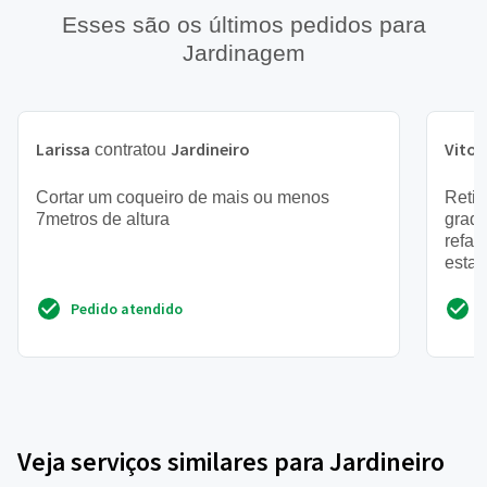
Esses são os últimos pedidos para
Jardinagem
Larissa
Jardineiro
Vitor
contratou
Cortar um coqueiro de mais ou menos
Retir
7metros de altura
grade
refaz
esta 
Pedido atendido
Veja serviços similares para Jardineiro