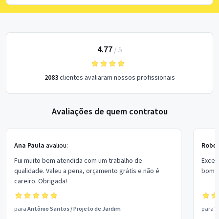
4.77
/
5
2083
clientes avaliaram nossos profissionais
Avaliações de quem contratou
Ana Paula
avaliou:
Rober
Fui muito bem atendida com um trabalho de
Excel
qualidade. Valeu a pena, orçamento grátis e não é
bom p
careiro. Obrigada!
para
Antônio Santos
/
Projeto de Jardim
para
V