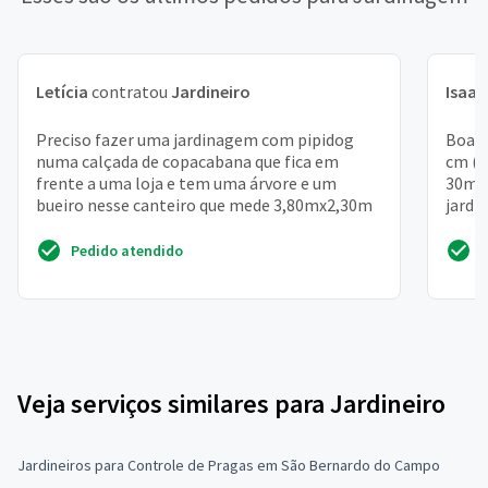
Letícia
contratou
Jardineiro
Isaac
Preciso fazer uma jardinagem com pipidog
Boa t
numa calçada de copacabana que fica em
cm (p
frente a uma loja e tem uma árvore e um
30m2,
bueiro nesse canteiro que mede 3,80mx2,30m
jardi
gosta
Pedido atendido
Veja serviços similares para Jardineiro
Jardineiros para Controle de Pragas em São Bernardo do Campo