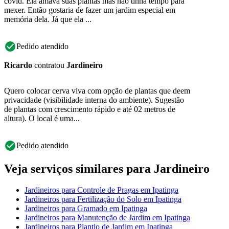
covid. Ela amava suas plantas mas não tinha tempo para
mexer. Então gostaria de fazer um jardim especial em
memória dela. Já que ela ...
Pedido atendido
Ricardo
contratou
Jardineiro
Quero colocar cerva viva com opção de plantas que deem
privacidade (visibilidade interna do ambiente). Sugestão
de plantas com crescimento rápido e até 02 metros de
altura). O local é uma...
Pedido atendido
Veja serviços similares para Jardineiro
Jardineiros para Controle de Pragas em Ipatinga
Jardineiros para Fertilização do Solo em Ipatinga
Jardineiros para Gramado em Ipatinga
Jardineiros para Manutenção de Jardim em Ipatinga
Jardineiros para Plantio de Jardim em Ipatinga