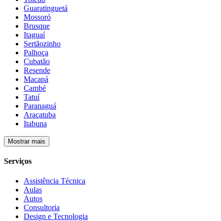
Guaratinguetá
Mossoró
Brusque
Itaguaí
Sertãozinho
Palhoça
Cubatão
Resende
Macapá
Cambé
Tatuí
Paranaguá
Araçatuba
Itabuna
Mostrar mais
Serviços
Assistência Técnica
Aulas
Autos
Consultoria
Design e Tecnologia