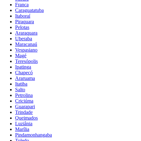
Franca
Caraguatatuba
Itaboraí
Piraquara
Pelotas
Araraquara
Uberaba
Maracanaú
Vespasiano
Magé
Teresópolis
Ipatinga
Chapecó
Araruama
Itatiba
Salto
Petrolina
Criciúma
Guarapari
Trindade
Queimados
Luziânia
Marília
Pindamonhangaba
Toledo