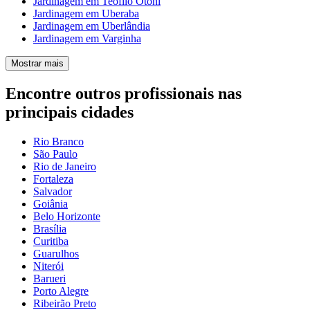
Jardinagem em Teófilo Otoni
Jardinagem em Uberaba
Jardinagem em Uberlândia
Jardinagem em Varginha
Mostrar mais
Encontre outros profissionais nas
principais cidades
Rio Branco
São Paulo
Rio de Janeiro
Fortaleza
Salvador
Goiânia
Belo Horizonte
Brasília
Curitiba
Guarulhos
Niterói
Barueri
Porto Alegre
Ribeirão Preto