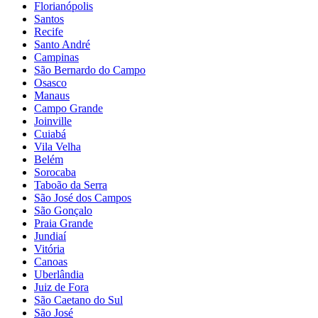
Florianópolis
Santos
Recife
Santo André
Campinas
São Bernardo do Campo
Osasco
Manaus
Campo Grande
Joinville
Cuiabá
Vila Velha
Belém
Sorocaba
Taboão da Serra
São José dos Campos
São Gonçalo
Praia Grande
Jundiaí
Vitória
Canoas
Uberlândia
Juiz de Fora
São Caetano do Sul
São José