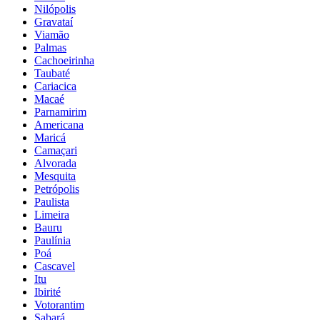
Nilópolis
Gravataí
Viamão
Palmas
Cachoeirinha
Taubaté
Cariacica
Macaé
Parnamirim
Americana
Maricá
Camaçari
Alvorada
Mesquita
Petrópolis
Paulista
Limeira
Bauru
Paulínia
Poá
Cascavel
Itu
Ibirité
Votorantim
Sabará