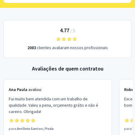
4.77
/
5
2083
clientes avaliaram nossos profissionais
Avaliações de quem contratou
Ana Paula
avaliou:
Rober
Fui muito bem atendida com um trabalho de
Excel
qualidade. Valeu a pena, orçamento grátis e não é
bom p
careiro. Obrigada!
para
Antônio Santos
/
Poda
para
V