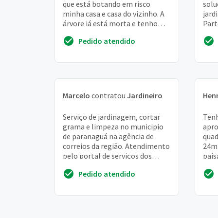
que está botando em risco
solu
minha casa e casa do vizinho. A
jard
árvore já está morta e tenho
Part
autorização da famai para
urin
Pedido atendido
removê-la
perm
Marcelo
contratou
Jardineiro
Hen
Serviço de jardinagem, cortar
Tenh
grama e limpeza no municipio
apr
de paranaguá na agência de
quad
correios da região. Atendimento
24mt
pelo portal de serviços dos
pais
correios
plan
Pedido atendido
palm