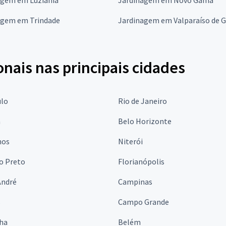
agem em Trindade
Jardinagem em Valparaíso de G
onais nas principais cidades
ulo
Rio de Janeiro
a
Belo Horizonte
hos
Niterói
o Preto
Florianópolis
André
Campinas
s
Campo Grande
lha
Belém