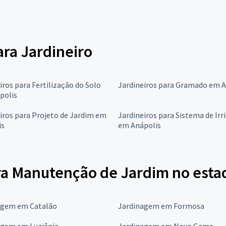
ara Jardineiro
iros para Fertilização do Solo
Jardineiros para Gramado em A
polis
iros para Projeto de Jardim em
Jardineiros para Sistema de Irr
is
em Anápolis
ra Manutenção de Jardim no esta
agem em Catalão
Jardinagem em Formosa
agem em Luziânia
Jardinagem em Novo Gama