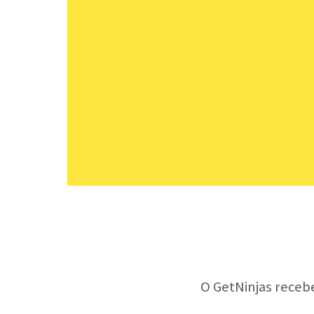
O GetNinjas receb