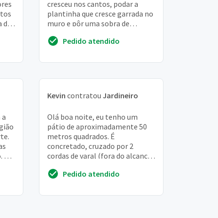
ores
cresceu nos cantos, podar a
ntos
plantinha que cresce garrada no
a de
muro e pôr uma sobra de
com
material de construcao na
Pedido atendido
caçamba do leva e...
Kevin
contratou
Jardineiro
 a
Olá boa noite, eu tenho um
gião
pátio de aproximadamente 50
te.
metros quadrados. É
as
concretado, cruzado por 2
. E
cordas de varal (fora do alcance
dos vegetais), possui uma árvore
Pedido atendido
grande (um abacateir...