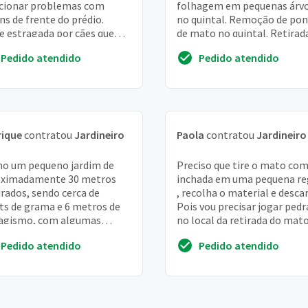
cionar problemas com
folhagem em pequenas árv
ins de frente do prédio.
no quintal. Remoção de po
e estragada por cães que
de mato no quintal. Retirad
am nessa área, não
mato de pequeno canteiro 
Pedido atendido
Pedido atendido
itindo o crescimento das ...
árvore na frente da...
rique
contratou
Jardineiro
Paola
contratou
Jardineiro
o um pequeno jardim de
Preciso que tire o mato com
oximadamente 30 metros
inchada em uma pequena re
rados, sendo cerca de
, recolha o material e descar
s de grama e 6 metros de
Pois vou precisar jogar pedr
agismo, com algumas
no local da retirada do mato
tas, pedras, cica e uma
tirar alguns entulhos
Pedido atendido
Pedido atendido
eira pequena recém plan...