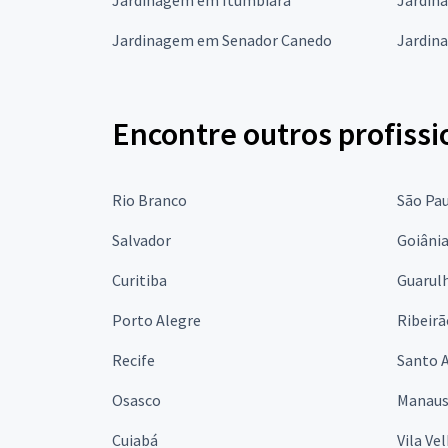
Jardinagem em Senador Canedo
Jardin
Encontre outros profissi
Rio Branco
São Pa
Salvador
Goiâni
Curitiba
Guarul
Porto Alegre
Ribeirã
Recife
Santo 
Osasco
Manau
Cuiabá
Vila Ve