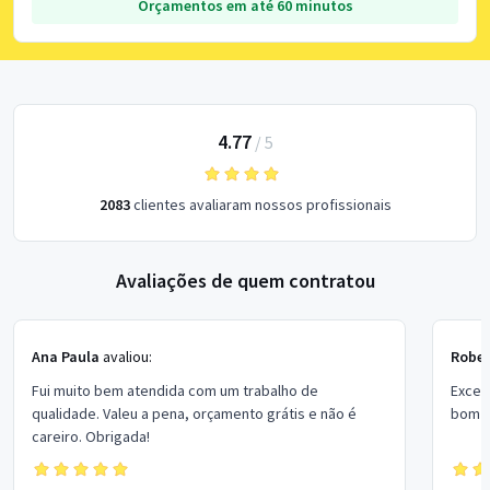
Orçamentos em até 60 minutos
4.77
/
5
2083
clientes avaliaram nossos profissionais
Avaliações de quem contratou
Ana Paula
avaliou:
Rober
Fui muito bem atendida com um trabalho de
Excel
qualidade. Valeu a pena, orçamento grátis e não é
bom p
careiro. Obrigada!