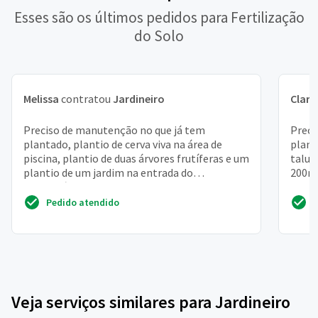
Esses são os últimos pedidos para Fertilização
do Solo
Melissa
contratou
Jardineiro
Clari
Preciso de manutenção no que já tem
Preci
plantado, plantio de cerva viva na área de
plan
piscina, plantio de duas árvores frutíferas e um
talud
plantio de um jardim na entrada do
200m 
condomínio
cada 
Pedido atendido
Veja serviços similares para Jardineiro