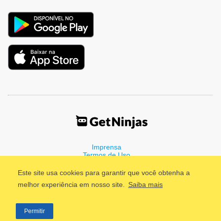
Imprensa
Termos de Uso
Política de Privacidade
Este site usa cookies para garantir que você obtenha a
melhor experiência em nosso site.
Saiba mais
©2011 - 2026, GetNinjas LTDA. CNPJ 55.744.877/0001-89 - Rua
Permitir
Dr. Fernandes Coelho, 85 - 3º andar - São Paulo/SP - Brasil