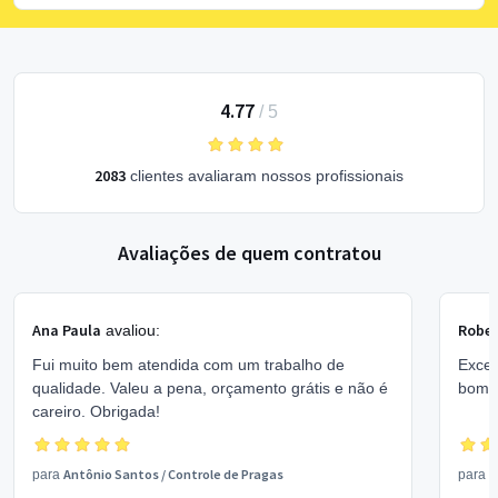
4.77
/
5
2083
clientes avaliaram nossos profissionais
Avaliações de quem contratou
Ana Paula
Rober
avaliou:
Fui muito bem atendida com um trabalho de
Excel
qualidade. Valeu a pena, orçamento grátis e não é
bom 
careiro. Obrigada!
Antônio Santos
/
Controle de Pragas
V
para
para