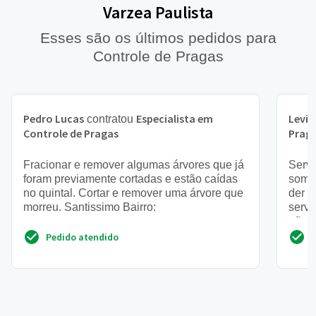
Varzea Paulista
Esses são os últimos pedidos para
Controle de Pragas
Pedro Lucas
Especialista em
Levi
contratou
c
Controle de Pragas
Prag
Fracionar e remover algumas árvores que já
Servi
foram previamente cortadas e estão caídas
somen
no quintal. Cortar e remover uma árvore que
der c
morreu. Santissimo Bairro:
serve
não é
Pedido atendido