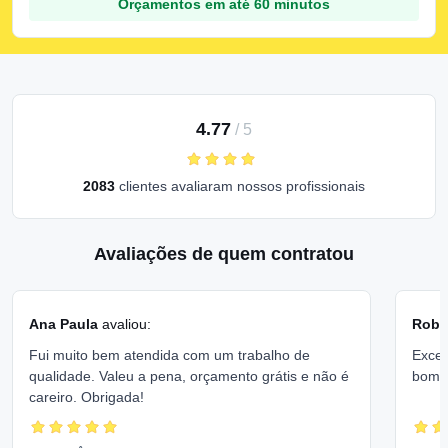
Orçamentos em até 60 minutos
4.77
/
5
2083
clientes avaliaram nossos profissionais
Avaliações de quem contratou
Ana Paula
avaliou:
Rober
Fui muito bem atendida com um trabalho de
Excel
qualidade. Valeu a pena, orçamento grátis e não é
bom 
careiro. Obrigada!