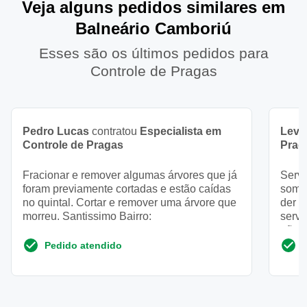
Veja alguns pedidos similares em
Balneário Camboriú
Esses são os últimos pedidos para
Controle de Pragas
Pedro Lucas
contratou
Especialista em
Levi
Controle de Pragas
Prag
Fracionar e remover algumas árvores que já
Servi
foram previamente cortadas e estão caídas
somen
no quintal. Cortar e remover uma árvore que
der c
morreu. Santissimo Bairro:
serve
não é
Pedido atendido