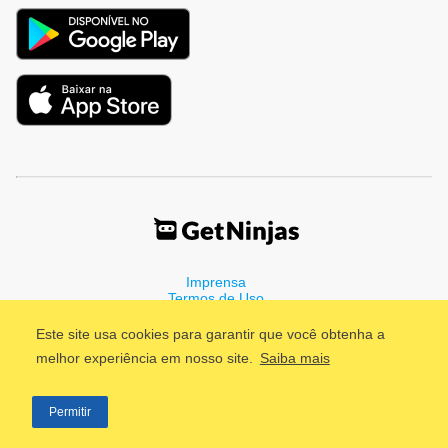
Imprensa
Termos de Uso
Política de Privacidade
Este site usa cookies para garantir que você obtenha a
melhor experiência em nosso site.
Saiba mais
©2011 - 2026, GetNinjas LTDA. CNPJ 55.744.877/0001-89 - Rua
Permitir
Dr. Fernandes Coelho, 85 - 3º andar - São Paulo/SP - Brasil