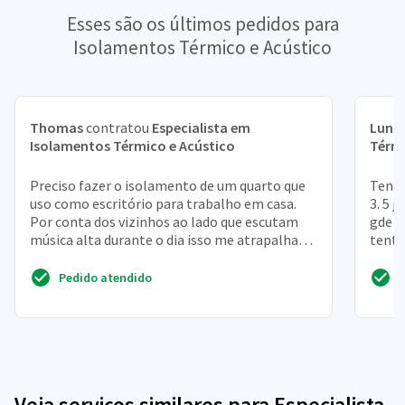
Esses são os últimos pedidos para
Isolamentos Térmico e Acústico
Thomas
contratou
Especialista em
Luna
Isolamentos Térmico e Acústico
Térmi
Preciso fazer o isolamento de um quarto que
Tenho
uso como escritório para trabalho em casa.
3. 5 
Por conta dos vizinhos ao lado que escutam
gde q
música alta durante o dia isso me atrapalha
tenta
durante o tra...
Pedido atendido
Veja serviços similares para Especialista