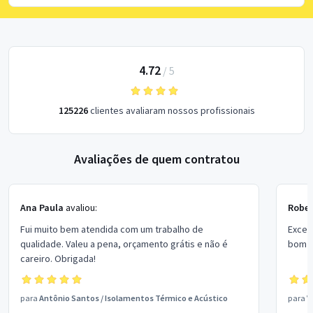
4.72
/
5
125226
clientes avaliaram nossos profissionais
Avaliações de quem contratou
Ana Paula
avaliou:
Rober
Fui muito bem atendida com um trabalho de
Excel
qualidade. Valeu a pena, orçamento grátis e não é
bom p
careiro. Obrigada!
para
Antônio Santos
/
Isolamentos Térmico e Acústico
para
V