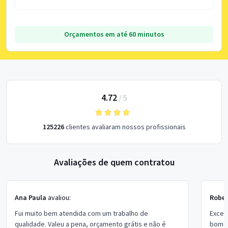
Orçamentos em até 60 minutos
4.72
/
5
125226
clientes avaliaram nossos profissionais
Avaliações de quem contratou
Ana Paula
avaliou:
Rober
Fui muito bem atendida com um trabalho de
Excel
qualidade. Valeu a pena, orçamento grátis e não é
bom p