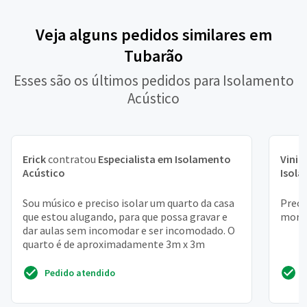
Veja alguns pedidos similares em
Tubarão
Esses são os últimos pedidos para Isolamento
Acústico
Erick
contratou
Especialista em Isolamento
Vinic
Acústico
Isol
Sou músico e preciso isolar um quarto da casa
Preci
que estou alugando, para que possa gravar e
moro
dar aulas sem incomodar e ser incomodado. O
quarto é de aproximadamente 3m x 3m
Pedido atendido