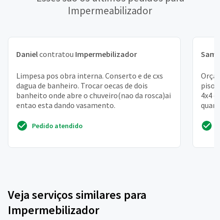
Impermeabilizador
Daniel
contratou
Impermebilizador
Samu
Limpesa pos obra interna. Conserto e de cxs
Orçam
dagua de banheiro. Trocar oecas de dois
piso 
banheito onde abre o chuveiro(nao da rosca)ai
4x4 e
entao esta dando vasamento.
quart
Pedido atendido
Veja serviços similares para
Impermebilizador