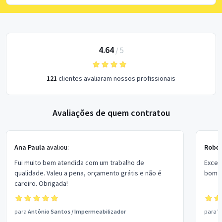
4.64
/
5
121
clientes avaliaram nossos profissionais
Avaliações de quem contratou
Ana Paula
avaliou:
Rober
Fui muito bem atendida com um trabalho de
Excel
qualidade. Valeu a pena, orçamento grátis e não é
bom p
careiro. Obrigada!
para
Antônio Santos
/
Impermeabilizador
para
V