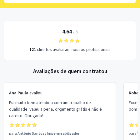
4.64
/
5
121
clientes avaliaram nossos profissionais
Avaliações de quem contratou
Ana Paula
avaliou:
Rober
Fui muito bem atendida com um trabalho de
Excel
qualidade. Valeu a pena, orçamento grátis e não é
bom p
careiro. Obrigada!
para
Antônio Santos
/
Impermeabilizador
para
V