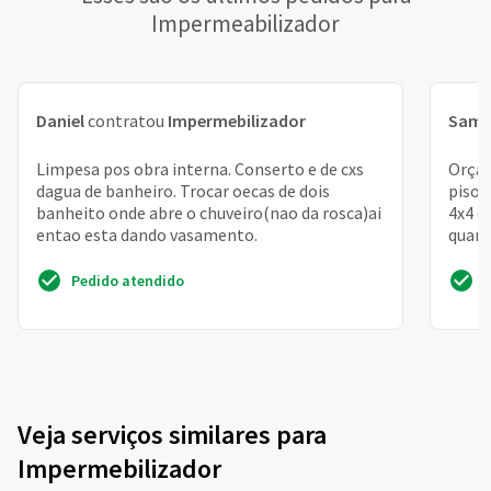
Impermeabilizador
Daniel
contratou
Impermebilizador
Samu
Limpesa pos obra interna. Conserto e de cxs
Orçam
dagua de banheiro. Trocar oecas de dois
piso 
banheito onde abre o chuveiro(nao da rosca)ai
4x4 e
entao esta dando vasamento.
quart
Pedido atendido
Veja serviços similares para
Impermebilizador