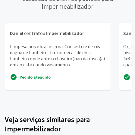
Impermeabilizador
Daniel
contratou
Impermebilizador
Samu
Limpesa pos obra interna. Conserto e de cxs
Orçam
dagua de banheiro. Trocar oecas de dois
piso 
banheito onde abre o chuveiro(nao da rosca)ai
4x4 e
entao esta dando vasamento.
quart
Pedido atendido
Veja serviços similares para
Impermebilizador