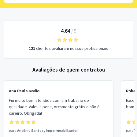
4.64
/
5
121
clientes avaliaram nossos profissionais
Avaliações de quem contratou
Ana Paula
avaliou:
Rober
Fui muito bem atendida com um trabalho de
Excel
qualidade. Valeu a pena, orçamento grátis e não é
bom p
careiro. Obrigada!
para
Antônio Santos
/
Impermeabilizador
para
V