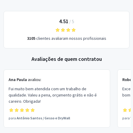
4.51
/
5
3105
clientes avaliaram nossos profissionais
Avaliações de quem contratou
Ana Paula
avaliou:
Rober
Fui muito bem atendida com um trabalho de
Excel
qualidade. Valeu a pena, orçamento grátis e não é
bom p
careiro. Obrigada!
para
Antônio Santos
/
Gesso e DryWall
para
V