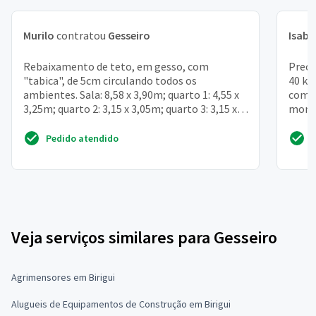
Murilo
contratou
Gesseiro
Isabe
Rebaixamento de teto, em gesso, com
Preci
"tabica", de 5cm circulando todos os
40 kg
ambientes. Sala: 8,58 x 3,90m; quarto 1: 4,55 x
com 2
3,25m; quarto 2: 3,15 x 3,05m; quarto 3: 3,15 x
monsa
2,95m. Corredor: 1...
urgen
Pedido atendido
Veja serviços similares para Gesseiro
Agrimensores em Birigui
Alugueis de Equipamentos de Construção em Birigui