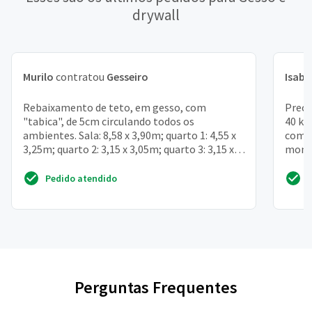
drywall
Murilo
contratou
Gesseiro
Isabe
Rebaixamento de teto, em gesso, com
Preci
"tabica", de 5cm circulando todos os
40 kg
ambientes. Sala: 8,58 x 3,90m; quarto 1: 4,55 x
com 2
3,25m; quarto 2: 3,15 x 3,05m; quarto 3: 3,15 x
monsa
2,95m. Corredor: 1...
urgen
Pedido atendido
Perguntas Frequentes