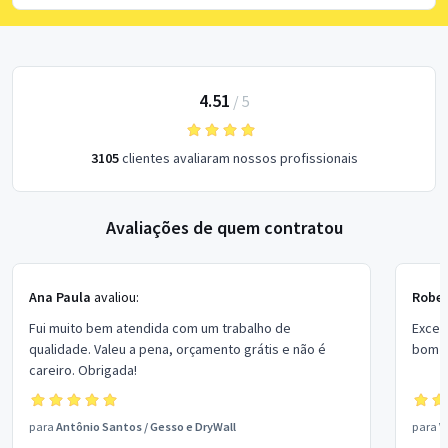
4.51
/
5
3105
clientes avaliaram nossos profissionais
Avaliações de quem contratou
Ana Paula
avaliou:
Rober
Fui muito bem atendida com um trabalho de
Excel
qualidade. Valeu a pena, orçamento grátis e não é
bom p
careiro. Obrigada!
para
Antônio Santos
/
Gesso e DryWall
para
V