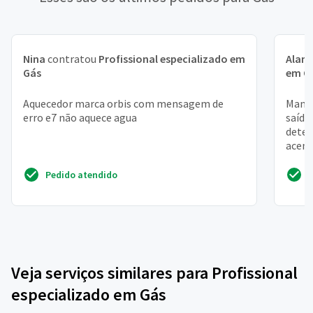
Nina
contratou
Profissional especializado em
Alan
Gás
em G
Aquecedor marca orbis com mensagem de
Manut
erro e7 não aquece agua
saída
deter
acend
tornei
Pedido atendido
Veja serviços similares para Profissional
especializado em Gás