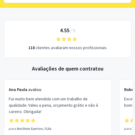
4.55
/
5
118
clientes avaliaram nossos profissionais
Avaliações de quem contratou
Ana Paula
avaliou:
Rober
Fui muito bem atendida com um trabalho de
Excel
qualidade. Valeu a pena, orçamento grátis e não é
bom p
careiro. Obrigada!
para
Antônio Santos
/
Gás
para
V