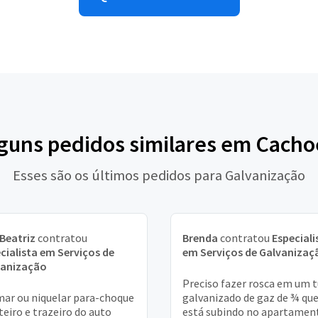
lguns pedidos similares em Cacho
Esses são os últimos pedidos para Galvanização
Beatriz
contratou
Brenda
contratou
Especiali
cialista em Serviços de
em Serviços de Galvanizaç
vanização
Preciso fazer rosca em um 
ar ou niquelar para-choque
galvanizado de gaz de ¾ qu
teiro e trazeiro do auto
está subindo no apartamen