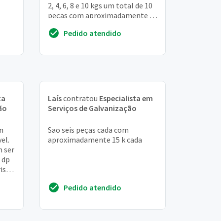
2, 4, 6, 8 e 10 kgs um total de 10
peças com aproximadamente 60
kgs o acabamento não sei ao
Pedido atendido
certo ...
ta
Laís
contratou
Especialista em
ão
Serviços de Galvanização
m
Sao seis peças cada com
el.
aproximadamente 15 k cada
m ser
 dp
risos
3...
Pedido atendido