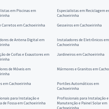
listas em Piscinas em
Especialistas em Reciclagem 
irinha
Cachoeirinha
e Carretos em Cachoeirinha
Gesseiros em Cachoeirinha
dores de Antena Digital em
Instaladores de Eletrônicos em
irinha
Cachoeirinha
ção de Coifas e Exaustores em
Jardineiros em Cachoeirinha
irinha
ores de Móveis em
Mármores e Granitos em Cacho
irinha
es em Cachoeirinha
Portões Automáticos em
Cachoeirinha
ionais para Instalação e
Profissionais para Instalação e
a de Fossa em Cachoeirinha
Manutenção e Painel Solar em
Cachoeirinha