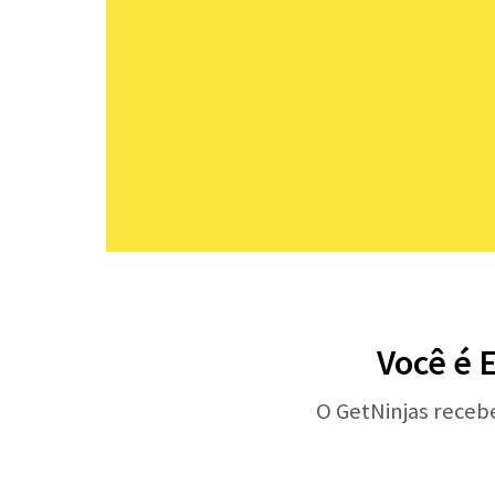
Você é 
O GetNinjas receb