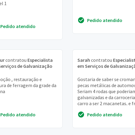
el 1
Pedido atendido
Pedido atendido
ur
contratou
Especialista
Sarah
contratou
Especialis
erviços de Galvanização
em Serviços de Galvanizaç
ção , restauração e
Gostaria de saber se croma
ura de ferragem da grade da
pecas metálicas de automov
ina
Seriam 4 rodas que poderia
galvanizadas e da carroceria
carro a ser 2 maçanetas, e f
ou aste de metal dos vidros e 
Pedido atendido
Pedido atendido