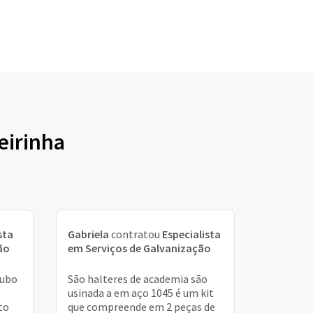
eirinha
sta
Gabriela
contratou
Especialista
ão
em Serviços de Galvanização
tubo
São halteres de academia são
e
usinada a em aço 1045 é um kit
to
que compreende em 2 peças de