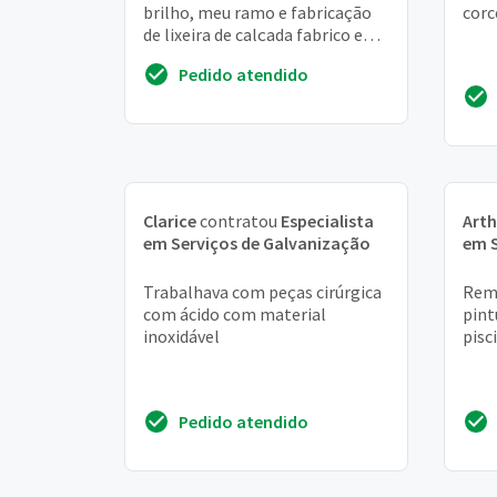
brilho, meu ramo e fabricação
corc
de lixeira de calçada fabrico em
média 100 peças por mês
Pedido atendido
Clarice
contratou
Especialista
Arth
em Serviços de Galvanização
em S
Trabalhava com peças cirúrgica
Remo
com ácido com material
pint
inoxidável
pisc
Pedido atendido