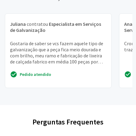
Juliana
contratou
Especialista em Serviços
Ana B
de Galvanização
Servi
Gostaria de saber se vcs fazem aquele tipo de
Croma
galvanização que a peça fica meio dourada e
traze
com brilho, meu ramo e fabricação de lixeira
de calçada fabrico em média 100 peças por
mês
Pedido atendido
Perguntas Frequentes