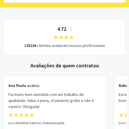
4.72
/
5
125226
clientes avaliaram nossos profissionais
Avaliações de quem contratou
Ana Paula
avaliou:
Rober
Fui muito bem atendida com um trabalho de
Excel
qualidade. Valeu a pena, orçamento grátis e não é
bom p
careiro. Obrigada!
para
Antônio Santos
/
Galvanização
para
V