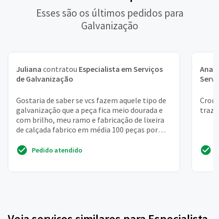
Esses são os últimos pedidos para
Galvanização
Juliana
contratou
Especialista em Serviços
Ana B
de Galvanização
Servi
Gostaria de saber se vcs fazem aquele tipo de
Croma
galvanização que a peça fica meio dourada e
traze
com brilho, meu ramo e fabricação de lixeira
de calçada fabrico em média 100 peças por
mês
Pedido atendido
Veja serviços similares para Especialista