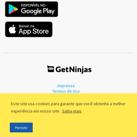
Imprensa
Termos de Uso
Política de Privacidade
Este site usa cookies para garantir que você obtenha a melhor
experiência em nosso site.
Saiba mais
©2011 - 2026, GetNinjas LTDA. CNPJ 55.744.877/0001-89 - Rua Dr.
Permitir
Fernandes Coelho, 85 - 3º andar - São Paulo/SP - Brasil