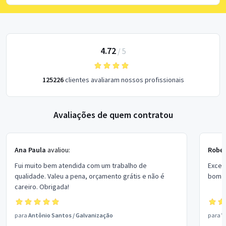
4.72
/
5
125226
clientes avaliaram nossos profissionais
Avaliações de quem contratou
Ana Paula
avaliou:
Rober
Fui muito bem atendida com um trabalho de
Excel
qualidade. Valeu a pena, orçamento grátis e não é
bom p
careiro. Obrigada!
para
Antônio Santos
/
Galvanização
para
V