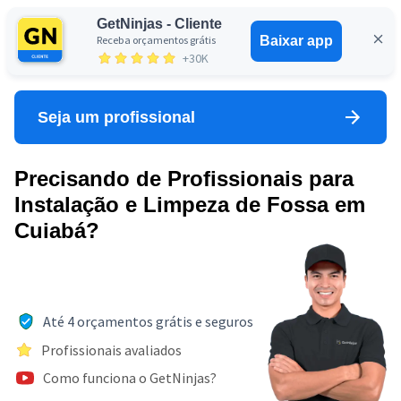
GetNinjas - Cliente
Receba orçamentos grátis
Baixar app
Entrar
+30K
Seja um profissional
Precisando de Profissionais para
Instalação e Limpeza de Fossa em
Cuiabá?
Até 4 orçamentos grátis e seguros
Profissionais avaliados
Como funciona o GetNinjas?