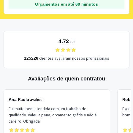
Orçamentos em até 60 minutos
4.72
/
5
clientes avaliaram nossos profissionais
125226
Avaliações de quem contratou
avaliou:
Ana Paula
Rober
Fui muito bem atendida com um trabalho de
Excel
qualidade. Valeu a pena, orçamento grátis e não é
bom p
careiro. Obrigada!