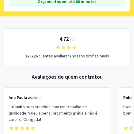
Orçamentos em até 60 minutos
4.72
/
5
125226
clientes avaliaram nossos profissionais
Avaliações de quem contratou
Ana Paula
avaliou:
Rober
Fui muito bem atendida com um trabalho de
Excel
qualidade. Valeu a pena, orçamento grátis e não é
bom p
careiro. Obrigada!