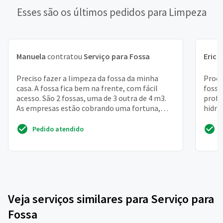
Esses são os últimos pedidos para Limpeza
Manuela
contratou
Serviço para Fossa
Erick
Preciso fazer a limpeza da fossa da minha
Procu
casa. A fossa fica bem na frente, com fácil
fossa
acesso. São 2 fossas, uma de 3 outra de 4 m3.
profu
As empresas estão cobrando uma fortuna,
hidro
quero pagar um ...
com 
Pedido atendido
Veja serviços similares para Serviço para
Fossa