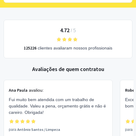
4.72
/
5
125226
clientes avaliaram nossos profissionais
Avaliações de quem contratou
Ana Paula
Rober
avaliou:
Fui muito bem atendida com um trabalho de
Excel
qualidade. Valeu a pena, orçamento grátis e não é
bom 
careiro. Obrigada!
Antônio Santos
/
Limpeza
V
para
para