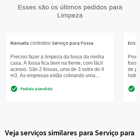
Esses são os últimos pedidos para
Limpeza
Manuela
Serviço para Fossa
Erick
contratou
Preciso fazer a limpeza da fossa da minha
Procu
casa. A fossa fica bem na frente, com fácil
fossa
acesso. São 2 fossas, uma de 3 outra de 4
de p
m3. As empresas estão cobrando uma
hidro
fortuna, quero pagar um ...
msg 
Pedido atendido
Veja serviços similares para Serviço para