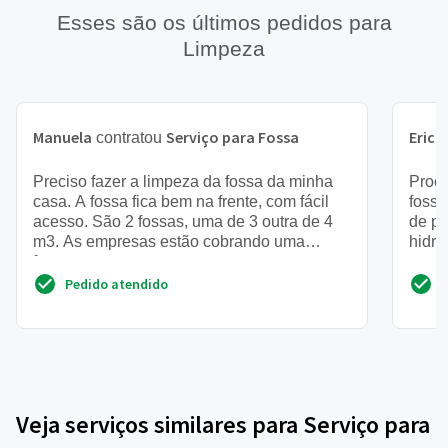
Esses são os últimos pedidos para
Limpeza
Manuela
Serviço para Fossa
Erick
contratou
Preciso fazer a limpeza da fossa da minha
Procu
casa. A fossa fica bem na frente, com fácil
fossa
acesso. São 2 fossas, uma de 3 outra de 4
de p
m3. As empresas estão cobrando uma
hidro
fortuna, quero pagar um ...
msg 
Pedido atendido
Veja serviços similares para Serviço para