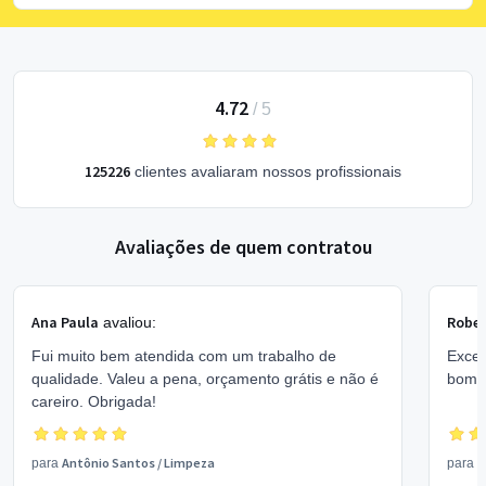
4.72
/
5
125226
clientes avaliaram nossos profissionais
Avaliações de quem contratou
Ana Paula
Rober
avaliou:
Fui muito bem atendida com um trabalho de
Excel
qualidade. Valeu a pena, orçamento grátis e não é
bom 
careiro. Obrigada!
Antônio Santos
/
Limpeza
V
para
para