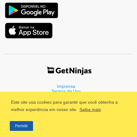
Imprensa
Termos de Uso
Política de Privacidade
Este site usa cookies para garantir que você obtenha a
melhor experiência em nosso site.
Saiba mais
©2011 - 2026, GetNinjas LTDA. CNPJ 55.744.877/0001-89 - Rua
Permitir
Dr. Fernandes Coelho, 85 - 3º andar - São Paulo/SP - Brasil