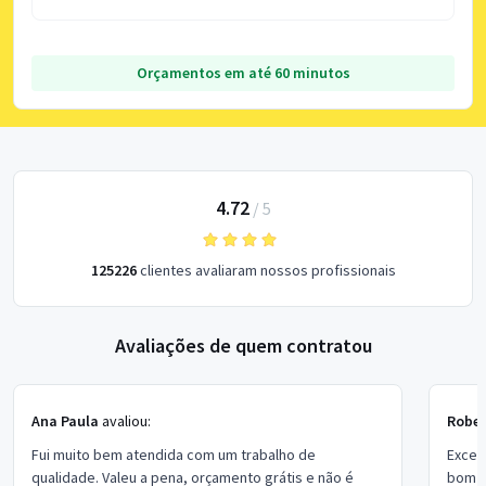
Orçamentos em até 60 minutos
4.72
/
5
125226
clientes avaliaram nossos profissionais
Avaliações de quem contratou
Ana Paula
avaliou:
Rober
Fui muito bem atendida com um trabalho de
Excel
qualidade. Valeu a pena, orçamento grátis e não é
bom p