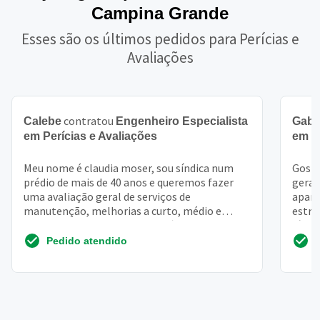
Campina Grande
Esses são os últimos pedidos para Perícias e
Avaliações
contratou
Calebe
Engenheiro Especialista
Gabri
em Perícias e Avaliações
em P
Meu nome é claudia moser, sou síndica num
Gosta
prédio de mais de 40 anos e queremos fazer
gerad
uma avaliação geral de serviços de
apart
manutenção, melhorias a curto, médio e
estro
longo prazo (temos uma boa á...
síndic
Pedido atendido