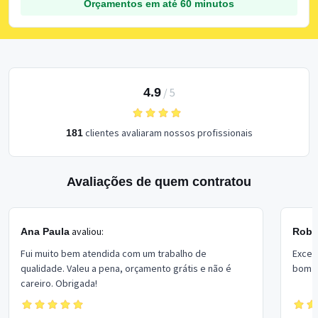
Orçamentos em até 60 minutos
4.9
/
5
clientes avaliaram nossos profissionais
181
Avaliações de quem contratou
avaliou:
Ana Paula
Rober
Fui muito bem atendida com um trabalho de
Excel
qualidade. Valeu a pena, orçamento grátis e não é
bom p
careiro. Obrigada!