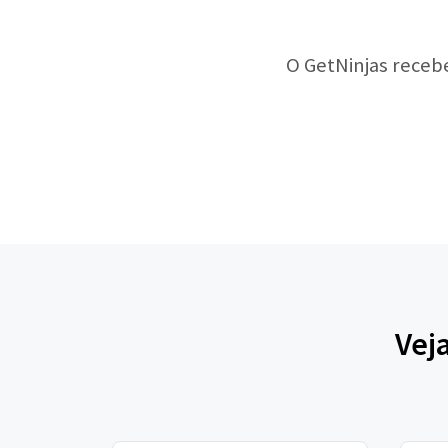
O GetNinjas receb
Vej