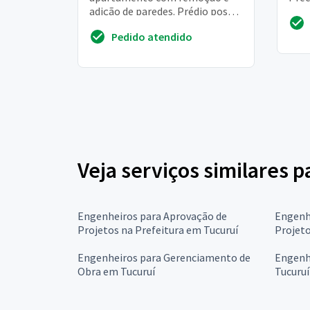
adição de paredes. Prédio possui
valo
4 pisos, construído com blocos
some
Pedido atendido
estruturais, sem coluna.
Veja serviços similares 
Engenheiros para Aprovação de
Engenh
Projetos na Prefeitura em Tucuruí
Projeto
Engenheiros para Gerenciamento de
Engenh
Obra em Tucuruí
Tucuruí