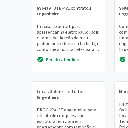
886439_DTE-481
contratou
969
Engenheiro
Eng
Preciso de um art para
Cons
apresentar na eletropaulo, pois
come
o ramal de ligação do meu
impe
padrão novo ficara na fachada, e
enge
conforme a norma deles para
Expe
cabos acima de 35mm sera
refe
Pedido atendido
necessário que um pr...
no 
Lucas Gabriel
contratou
Mar
Engenheiro
Irem
PROCURA-SE engenheiro para
fach
cálculo de compensação
loca
estrutural em obra em
Tem 
apartamento com remoção e
Prec