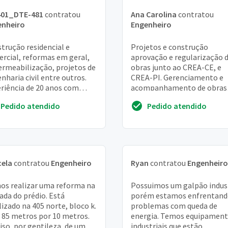
401_DTE-481
contratou
Ana Carolina
contratou
enheiro
Engenheiro
trução residencial e
Projetos e construção
rcial, reformas em geral,
aprovação e regularização 
rmeabilização, projetos de
obras junto ao CREA-CE, e
nharia civil entre outros.
CREA-PI. Gerenciamento e
riência de 20 anos com
acompanhamento de obras
rências de obras executadas
residenciais, comerciais e
Pedido atendido
Pedido atendido
RJ
industriais regularize sua
constru...
cela
contratou
Engenheiro
Ryan
contratou
Engenheiro
os realizar uma reforma na
Possuimos um galpão indust
ada do prédio. Está
porém estamos enfrentan
lizado na 405 norte, bloco k.
problemas com queda de
85 metros por 10 metros.
energia. Temos equipamen
iso, por gentileza, de um
industriais que estão