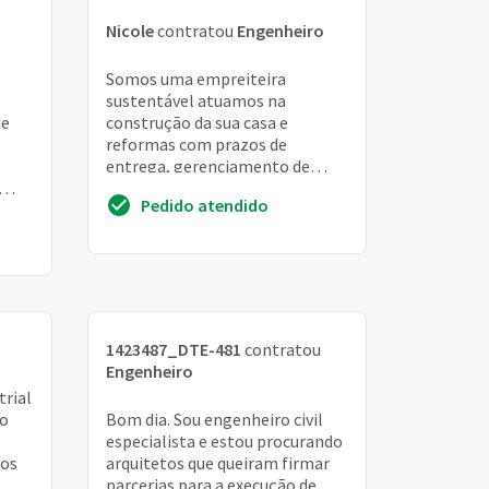
Nicole
contratou
Engenheiro
Somos uma empreiteira
sustentável atuamos na
de
construção da sua casa e
reformas com prazos de
entrega, gerenciamento de
obras, sustentabilidade
Pedido atendido
atuamos no rio de janeiro e
região dos lagos...
1423487_DTE-481
contratou
Engenheiro
rial
do
Bom dia. Sou engenheiro civil
especialista e estou procurando
tos
arquitetos que queiram firmar
parcerias para a execução de