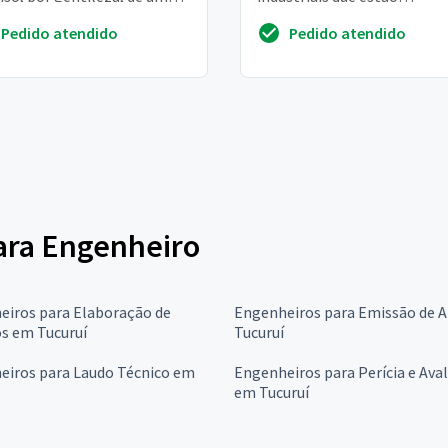
r estimado para reforma
ultrapassando os 100a e o
Pedido atendido
Pedido atendido
nte com...
disjuntor cai
para Engenheiro
eiros para Elaboração de
Engenheiros para Emissão de 
s em Tucuruí
Tucuruí
eiros para Laudo Técnico em
Engenheiros para Perícia e Ava
em Tucuruí