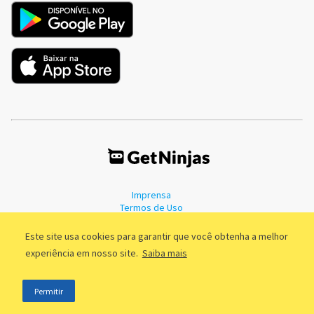
Imprensa
Termos de Uso
Política de Privacidade
Este site usa cookies para garantir que você obtenha a melhor
experiência em nosso site.
Saiba mais
©2011 - 2026, GetNinjas LTDA. CNPJ 55.744.877/0001-89 - Rua Dr.
Permitir
Fernandes Coelho, 85 - 3º andar - São Paulo/SP - Brasil