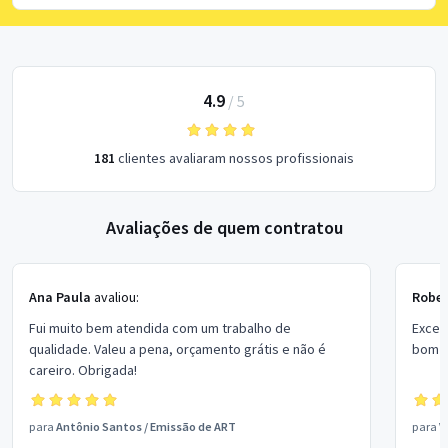
4.9
/
5
181
clientes avaliaram nossos profissionais
Avaliações de quem contratou
Ana Paula
avaliou:
Rober
Fui muito bem atendida com um trabalho de
Excel
qualidade. Valeu a pena, orçamento grátis e não é
bom p
careiro. Obrigada!
para
Antônio Santos
/
Emissão de ART
para
V