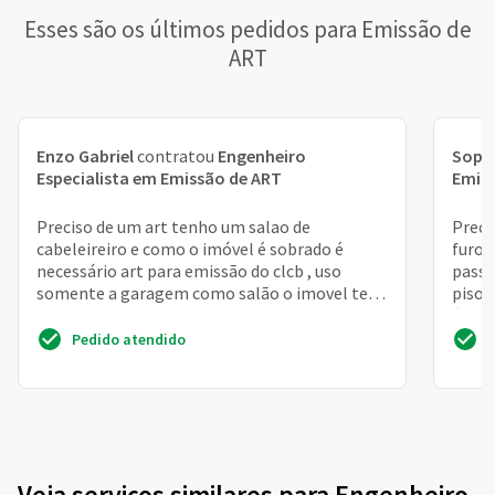
Esses são os últimos pedidos para Emissão de
ART
Enzo Gabriel
contratou
Engenheiro
Soph
Especialista em Emissão de ART
Emis
Preciso de um art tenho um salao de
Preci
cabeleireiro e como o imóvel é sobrado é
furo 
necessário art para emissão do clcb , uso
passa
somente a garagem como salão o imovel tem
piso 
164 m2
área 
Pedido atendido
Veja serviços similares para Engenheiro