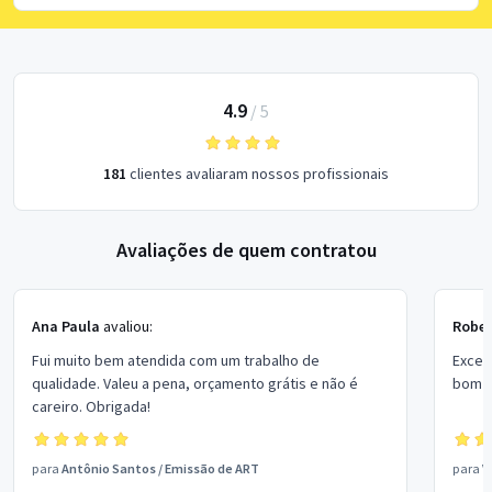
4.9
/
5
181
clientes avaliaram nossos profissionais
Avaliações de quem contratou
Ana Paula
avaliou:
Rober
Fui muito bem atendida com um trabalho de
Excel
qualidade. Valeu a pena, orçamento grátis e não é
bom p
careiro. Obrigada!
para
Antônio Santos
/
Emissão de ART
para
V