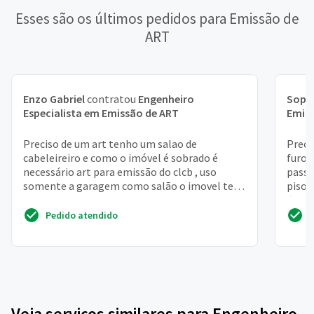
Esses são os últimos pedidos para Emissão de
ART
Enzo Gabriel
contratou
Engenheiro
Soph
Especialista em Emissão de ART
Emis
Preciso de um art tenho um salao de
Preci
cabeleireiro e como o imóvel é sobrado é
furo 
necessário art para emissão do clcb , uso
passa
somente a garagem como salão o imovel tem
piso 
164 m2
área 
Pedido atendido
Veja serviços similares para Engenheiro