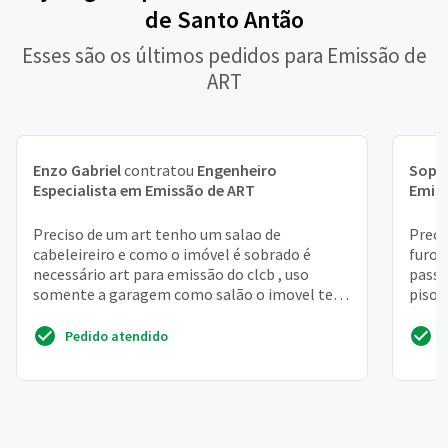
de Santo Antão
Esses são os últimos pedidos para Emissão de
ART
Enzo Gabriel
contratou
Engenheiro
Soph
Especialista em Emissão de ART
Emis
Preciso de um art tenho um salao de
Preci
cabeleireiro e como o imóvel é sobrado é
furo 
necessário art para emissão do clcb , uso
passa
somente a garagem como salão o imovel tem
piso 
164 m2
área 
Pedido atendido