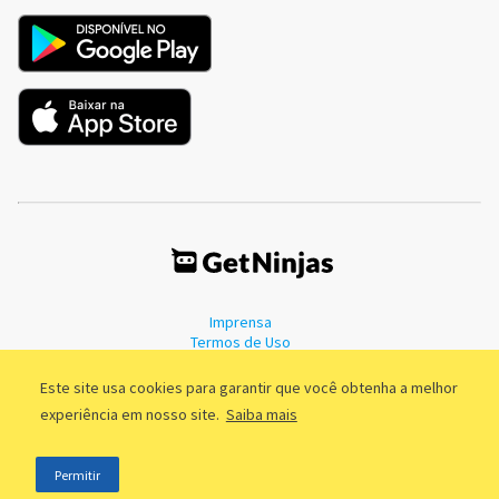
Imprensa
Termos de Uso
Política de Privacidade
Este site usa cookies para garantir que você obtenha a melhor
experiência em nosso site.
Saiba mais
©2011 - 2026, GetNinjas LTDA. CNPJ 55.744.877/0001-89 - Rua Dr.
Permitir
Fernandes Coelho, 85 - 3º andar - São Paulo/SP - Brasil