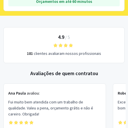
Orçamentos em até 60 minutos
4.9
/
5
181
clientes avaliaram nossos profissionais
Avaliações de quem contratou
Ana Paula
avaliou:
Rober
Fui muito bem atendida com um trabalho de
Excel
qualidade. Valeu a pena, orçamento grátis e não é
bom p
careiro. Obrigada!