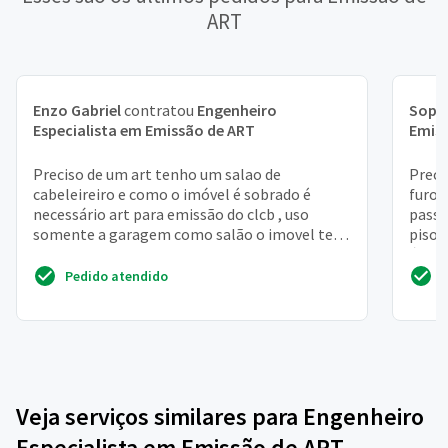
ART
Enzo Gabriel
contratou
Engenheiro
Soph
Especialista em Emissão de ART
Emis
Preciso de um art tenho um salao de
Preci
cabeleireiro e como o imóvel é sobrado é
furo 
necessário art para emissão do clcb , uso
passa
somente a garagem como salão o imovel tem
piso 
164 m2
área 
Pedido atendido
Veja serviços similares para Engenheiro
Especialista em Emissão de ART