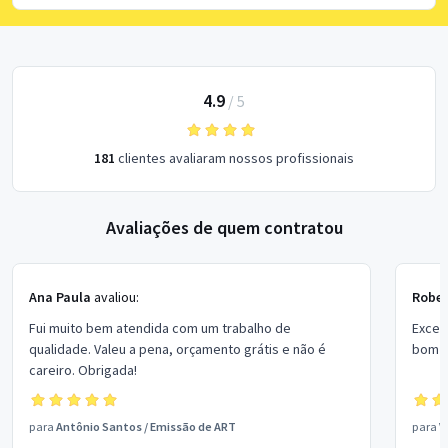
4.9
/
5
181
clientes avaliaram nossos profissionais
Avaliações de quem contratou
Ana Paula
avaliou:
Rober
Fui muito bem atendida com um trabalho de
Excel
qualidade. Valeu a pena, orçamento grátis e não é
bom p
careiro. Obrigada!
para
Antônio Santos
/
Emissão de ART
para
V