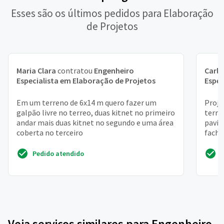
Esses são os últimos pedidos para Elaboração
de Projetos
Maria Clara
contratou
Engenheiro
Carlo
Especialista em Elaboração de Projetos
Espec
Em um terreno de 6x14 m quero fazer um
Proje
galpão livre no terreo, duas kitnet no primeiro
terre
andar mais duas kitnet no segundo e uma área
pavim
coberta no terceiro
facha
ampli
Pedido atendido
Veja serviços similares para Engenheiro