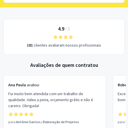
4.9
/
5
181
clientes avaliaram nossos profissionais
Avaliações de quem contratou
Ana Paula
avaliou:
Rober
Fui muito bem atendida com um trabalho de
Excel
qualidade. Valeu a pena, orçamento grátis e não é
bom p
careiro. Obrigada!
para
Antônio Santos
/
Elaboração de Projetos
para
V