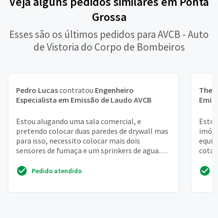
Veja alguns pedidos similares em Ponta
Grossa
Esses são os últimos pedidos para AVCB - Auto
de Vistoria do Corpo de Bombeiros
Pedro Lucas
contratou
Engenheiro
Theo
Especialista em Emissão de Laudo AVCB
Emis
Estou alugando uma sala comercial, e
Estou
pretendo colocar duas paredes de drywall mas
imóve
para isso, necessito colocar mais dois
equip
sensores de fumaça e um sprinkers de agua.
cotaç
Apresentar esse projeto...
siste
Pedido atendido