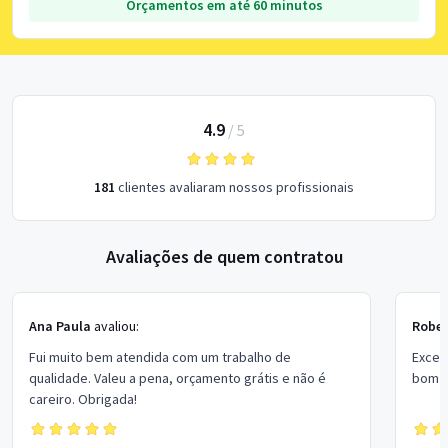
Orçamentos em até 60 minutos
4.9
/
5
181
clientes avaliaram nossos profissionais
Avaliações de quem contratou
Ana Paula
avaliou:
Rober
Fui muito bem atendida com um trabalho de
Excel
qualidade. Valeu a pena, orçamento grátis e não é
bom p
careiro. Obrigada!