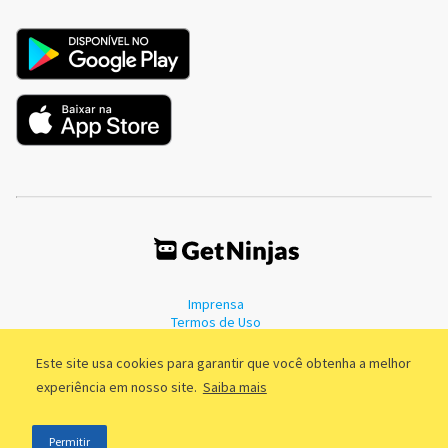
Imprensa
Termos de Uso
Política de Privacidade
Este site usa cookies para garantir que você obtenha a melhor
experiência em nosso site.
Saiba mais
©2011 - 2026, GetNinjas LTDA. CNPJ 55.744.877/0001-89 - Rua Dr.
Permitir
Fernandes Coelho, 85 - 3º andar - São Paulo/SP - Brasil