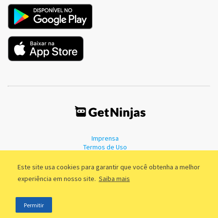
Imprensa
Termos de Uso
Política de Privacidade
Este site usa cookies para garantir que você obtenha a melhor
experiência em nosso site.
Saiba mais
©2011 - 2026, GetNinjas LTDA. CNPJ 55.744.877/0001-89 - Rua Dr.
Permitir
Fernandes Coelho, 85 - 3º andar - São Paulo/SP - Brasil