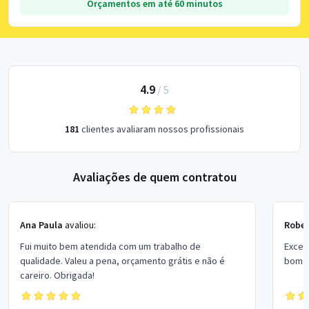
Orçamentos em até 60 minutos
4.9
/
5
181
clientes avaliaram nossos profissionais
Avaliações de quem contratou
Ana Paula
avaliou:
Rober
Fui muito bem atendida com um trabalho de
Excel
qualidade. Valeu a pena, orçamento grátis e não é
bom p
careiro. Obrigada!