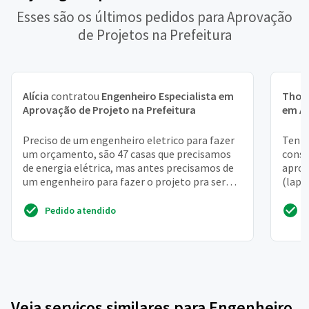
Esses são os últimos pedidos para Aprovação
de Projetos na Prefeitura
Alícia
contratou
Engenheiro Especialista em
Tho
Aprovação de Projeto na Prefeitura
em Ap
Preciso de um engenheiro eletrico para fazer
Tenho
um orçamento, são 47 casas que precisamos
const
de energia elétrica, mas antes precisamos de
aprov
um engenheiro para fazer o projeto pra ser
(lapa
aprovado na ...
Pedido atendido
Veja serviços similares para Engenheiro