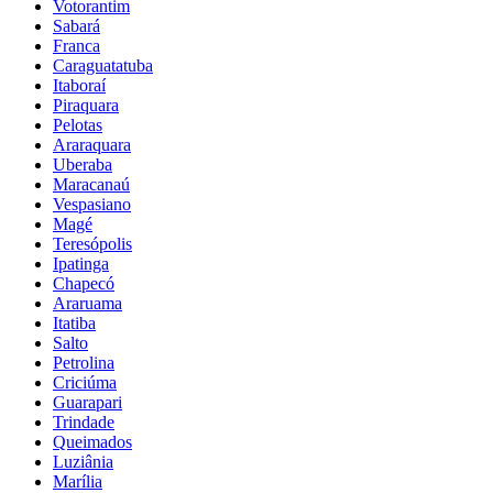
Votorantim
Sabará
Franca
Caraguatatuba
Itaboraí
Piraquara
Pelotas
Araraquara
Uberaba
Maracanaú
Vespasiano
Magé
Teresópolis
Ipatinga
Chapecó
Araruama
Itatiba
Salto
Petrolina
Criciúma
Guarapari
Trindade
Queimados
Luziânia
Marília