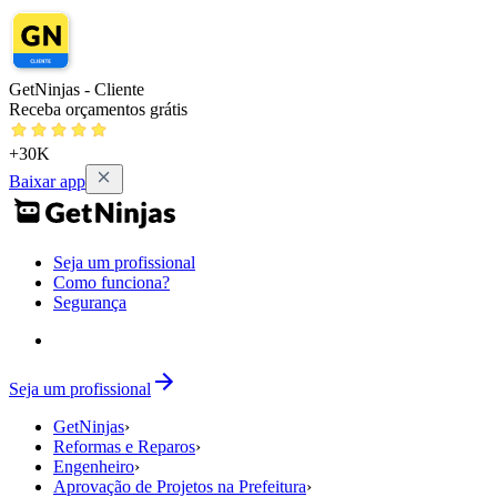
GetNinjas - Cliente
Receba orçamentos grátis
+30K
Baixar app
Seja um profissional
Como funciona?
Segurança
Seja um profissional
GetNinjas
›
Reformas e Reparos
›
Engenheiro
›
Aprovação de Projetos na Prefeitura
›