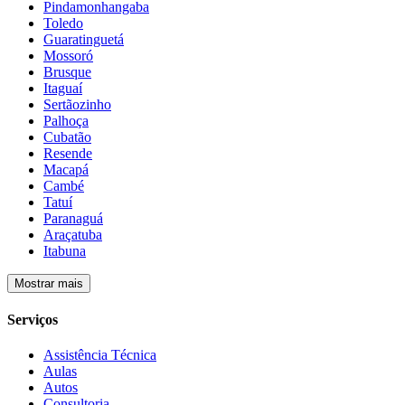
Pindamonhangaba
Toledo
Guaratinguetá
Mossoró
Brusque
Itaguaí
Sertãozinho
Palhoça
Cubatão
Resende
Macapá
Cambé
Tatuí
Paranaguá
Araçatuba
Itabuna
Mostrar mais
Serviços
Assistência Técnica
Aulas
Autos
Consultoria