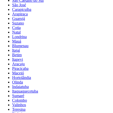
São Caetano do Sul
São José
Carapicuíba
Arapiraca
Guarujá
Suzano
Cotia
Natal
Londrina
Mauá
Blumenau
Itajaí
Betim
Itapevi
Aracaju
Piracicaba
Maceió
Hortolândia
Olinda
Indaiatuba
Itaquaquecetuba
Sumaré
Colombo
Valinhos
Teresina