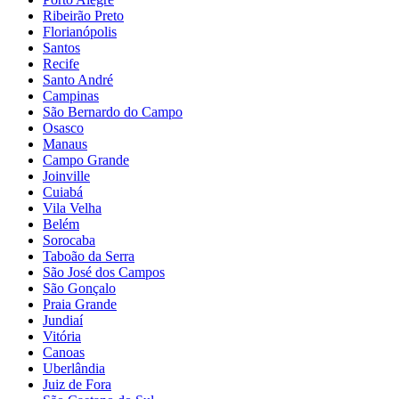
Ribeirão Preto
Florianópolis
Santos
Recife
Santo André
Campinas
São Bernardo do Campo
Osasco
Manaus
Campo Grande
Joinville
Cuiabá
Vila Velha
Belém
Sorocaba
Taboão da Serra
São José dos Campos
São Gonçalo
Praia Grande
Jundiaí
Vitória
Canoas
Uberlândia
Juiz de Fora