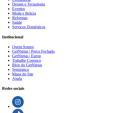
Design e Tecnologia
Eventos
Moda e Beleza
Reformas
Saúde
Serviços Domésticos
Institucional
Quem Somos
GetNinjas | Preço Fechado
GetNinjas | Europ
Trabalhe Conosco
Blog do GetNinjas
Segurança
Mapa do Site
Ajuda
Redes sociais