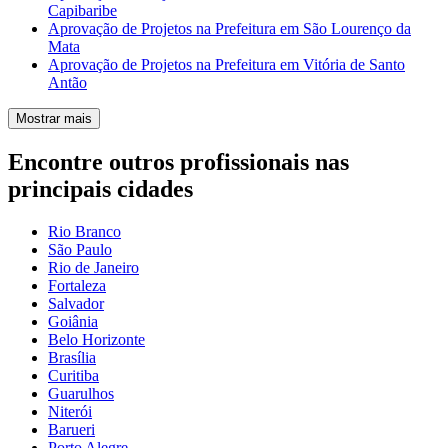
Capibaribe
Aprovação de Projetos na Prefeitura em São Lourenço da
Mata
Aprovação de Projetos na Prefeitura em Vitória de Santo
Antão
Mostrar mais
Encontre outros profissionais nas
principais cidades
Rio Branco
São Paulo
Rio de Janeiro
Fortaleza
Salvador
Goiânia
Belo Horizonte
Brasília
Curitiba
Guarulhos
Niterói
Barueri
Porto Alegre