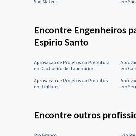
São Mateus
em São
Encontre Engenheiros pa
Espirio Santo
Aprovação de Projetos na Prefeitura
Aprovaç
em Cachoeiro de Itapemirim
em Cari
Aprovação de Projetos na Prefeitura
Aprovaç
em Linhares
em Ser
Encontre outros profissi
Rio Branco
São Pa