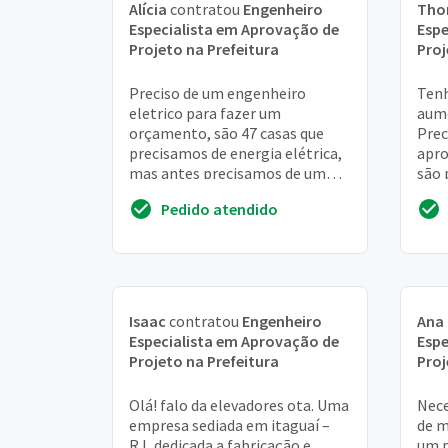
Alícia
contratou
Engenheiro
Tho
Especialista em Aprovação de
Espe
Projeto na Prefeitura
Proj
Preciso de um engenheiro
Tenh
eletrico para fazer um
aume
orçamento, são 47 casas que
Prec
precisamos de energia elétrica,
apro
mas antes precisamos de um
são 
engenheiro para fazer o projeto
obr
Pedido atendido
pra ser aprovado na ...
Isaac
contratou
Engenheiro
Ana 
Especialista em Aprovação de
Espe
Projeto na Prefeitura
Proj
Olá! falo da elevadores ota. Uma
Nece
empresa sediada em itaguaí –
de m
RJ, dedicada a fabricação e
um p