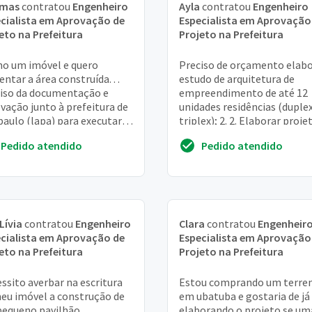
mas
contratou
Engenheiro
Ayla
contratou
Engenheiro
cialista em Aprovação de
Especialista em Aprovação
eto na Prefeitura
Projeto na Prefeitura
o um imóvel e quero
Preciso de orçamento elabo
ntar a área construída. . .
estudo de arquitetura de
iso da documentação e
empreendimento de até 12
vação junto à prefeitura de
unidades residências (duplex
paulo (lapa) para executar a
triplex); 2. 2. Elaborar proje
a
arquitetura legal para
Pedido atendido
Pedido atendido
aprovação junto à...
Lívia
contratou
Engenheiro
Clara
contratou
Engenheir
cialista em Aprovação de
Especialista em Aprovação
eto na Prefeitura
Projeto na Prefeitura
ssito averbar na escritura
Estou comprando um terre
eu imóvel a construção de
em ubatuba e gostaria de já 
equeno pavilhão
elaborando o projeto se um