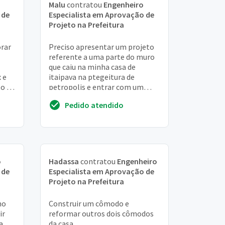
Malu
contratou
Engenheiro
 de
Especialista em Aprovação de
Projeto na Prefeitura
rar
Preciso apresentar um projeto
referente a uma parte do muro
que caiu na minha casa de
 e
itaipava na ptegeitura de
to de
petropolis e entrar com um
pedido de licença no mesmo
Pedido atendido
local
o
Hadassa
contratou
Engenheiro
 de
Especialista em Aprovação de
Projeto na Prefeitura
no
Construir um cômodo e
ir
reformar outros dois cômodos
a
da casa