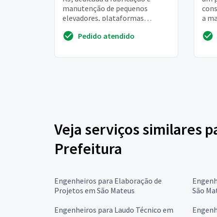
manutenção de pequenos
cons
elevadores, plataformas
a ma
elevadoras e monta-cargas.
aver
Pedido atendido
Estou entrando em conta...
junto
Veja serviços similares 
Prefeitura
Engenheiros para Elaboração de
Engenh
Projetos em São Mateus
São Ma
Engenheiros para Laudo Técnico em
Engenhe