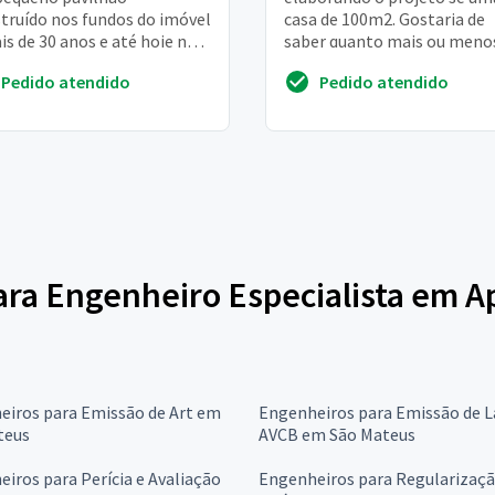
truído nos fundos do imóvel
casa de 100m2. Gostaria de
is de 30 anos e até hoje não
saber quanto mais ou meno
bado na escritura do imóvel
projeto ficaria até ficar co
Pedido atendido
Pedido atendido
 a c...
prefeitura e...
para Engenheiro Especialista em 
eiros para Emissão de Art em
Engenheiros para Emissão de 
teus
AVCB em São Mateus
iros para Perícia e Avaliação
Engenheiros para Regularizaçã