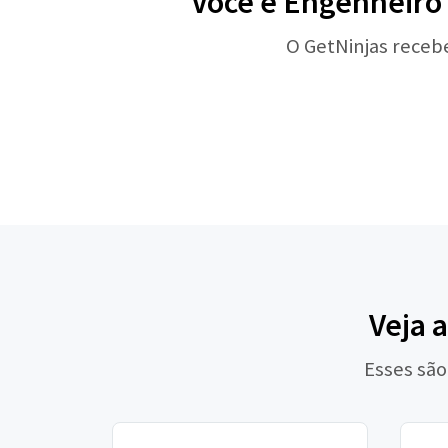
Você é Engenheiro 
O GetNinjas receb
Veja 
Esses são