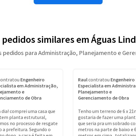
s pedidos similares em Águas Lind
os pedidos para Administração, Planejamento e Ger
ontratou
Engenheiro
Raul
contratou
Engenheiro
cialista em Administração,
Especialista em Administr
nejamento e
Planejamento e
enciamento de Obra
Gerenciamento de Obra
dia! comprei uma casa que
Tenho um terreno de 6 x 21
tem planta estrutural,
gostaria de fazer uma plant
mos no processo de resgate
que seria pra um sobrado c
o a prefeitura. Segundo o
metros na parte de baixo e 
go dono, a casa é feita em
metros em cima , totalizan