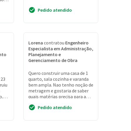
Pedido atendido
Lorena
contratou
Engenheiro
m
Especialista em Administração,
nto
Planejamento e
Gerenciamento de Obra
Quero construir uma casa de 1
 23
quarto, sala cozinha e varanda
ruiu
bem ampla. Nao tenho noção de
m
metragem e gostaria de saber
o,
quais matérias precisa para a
r
obra
Pedido atendido