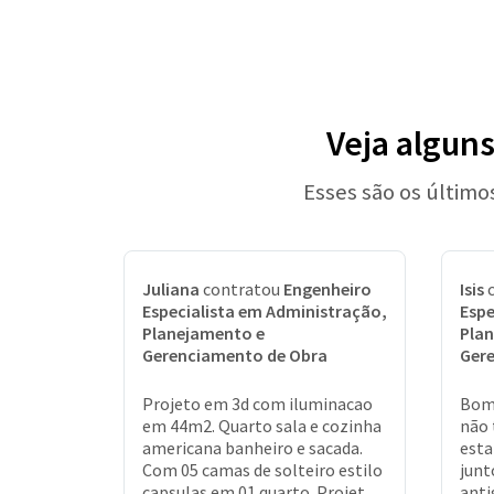
Veja algun
Esses são os últim
Juliana
contratou
Engenheiro
Isis
c
Especialista em Administração,
Espe
Planejamento e
Pla
Gerenciamento de Obra
Ger
Projeto em 3d com iluminacao
Bom 
em 44m2. Quarto sala e cozinha
não 
americana banheiro e sacada.
esta
Com 05 camas de solteiro estilo
junt
capsulas em 01 quarto. Projeto
anti