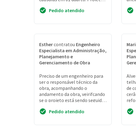
otimizador para uma familia de
mode
Pedido atendido
05 p...
não 
Esther
contratou
Engenheiro
Mar
Especialista em Administração,
Espe
Planejamento e
Pla
Gerenciamento de Obra
Ger
Preciso de um engenheiro para
Alve
ser o responsável técnico da
telh
obra, acompanhando o
de c
andamento da obra, veirifcando
cerâ
se o projeto está sendo seguido.
refo
. . Já tenho a minha equipe para
elét
Pedido atendido
a construção
proje