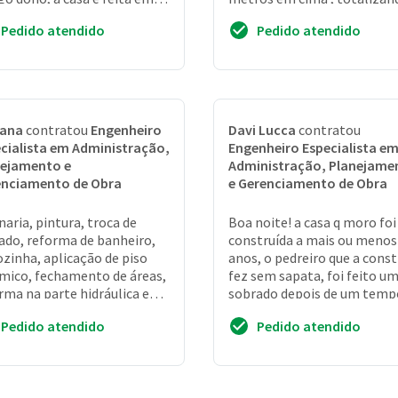
lo de construção antiga e
120 m
Pedido atendido
Pedido atendido
poss...
iana
contratou
Engenheiro
Davi Lucca
contratou
cialista em Administração,
Engenheiro Especialista e
nejamento e
Administração, Planejame
enciamento de Obra
e Gerenciamento de Obra
naria, pintura, troca de
Boa noite! a casa q moro foi
ado, reforma de banheiro,
construída a mais ou menos
ozinha, aplicação de piso
anos, o pedreiro que a const
mico, fechamento de áreas,
fez sem sapata, foi feito u
rma na parte hidráulica e
sobrado depois de um temp
rica. Apresentação de
agora estava querendo faze
Pedido atendido
Pedido atendido
to e e...
uma reform...