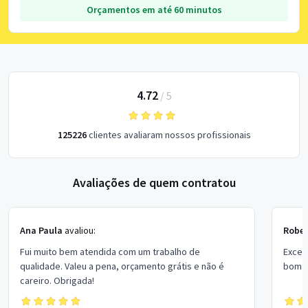
Orçamentos em até 60 minutos
4.72
/
5
125226
clientes avaliaram nossos profissionais
Avaliações de quem contratou
Ana Paula
avaliou:
Rober
Fui muito bem atendida com um trabalho de
Excel
qualidade. Valeu a pena, orçamento grátis e não é
bom p
careiro. Obrigada!