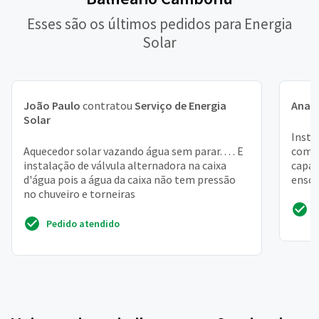
Esses são os últimos pedidos para Energia
Solar
João Paulo
contratou
Serviço de Energia
Ana J
Solar
Insta
Aquecedor solar vazando água sem parar. . . . E
com 
instalação de válvula alternadora na caixa
capac
d'água pois a água da caixa não tem pressão
ensol
no chuveiro e torneiras
telha
Pedido atendido