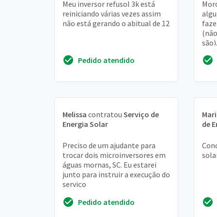
Meu inversor refusol 3k está
Moro
reiniciando várias vezes assim
algu
não está gerando o abitual de 12
faze
(não
são)
refo
Pedido atendido
uma 
Melissa
contratou
Serviço de
Mari
Energia Solar
de E
Preciso de um ajudante para
Conc
trocar dois microinversores em
sola
águas mornas, SC. Eu estarei
junto para instruir a execução do
serviço
Pedido atendido