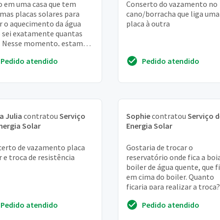
 em uma casa que tem
Conserto do vazamento no
mas placas solares para
cano/borracha que liga uma
r o aquecimento da água
placa à outra
 sei exatamente quantas
. Nesse momento, estamos
rmando as calhas da casa, e
Pedido atendido
Pedido atendido
dessas calhas...
a Julia
contratou
Serviço
Sophie
contratou
Serviço d
nergia Solar
Energia Solar
erto de vazamento placa
Gostaria de trocar o
r e troca de resistência
reservatório onde fica a boi
boiler de água quente, que f
em cima do boiler. Quanto
ficaria para realizar a troca?
você não tiver a caixa, comp
Pedido atendido
Pedido atendido
uma. Po...