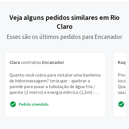
Veja alguns pedidos similares em Rio
Claro
Esses são os últimos pedidos para Encanador
Clara
contratou
Encanador
Raqu
Quanto você cobra para instalar uma banheira
Probl
de hidromassagem? teria que: - quebrar a
local
parede para puxar a tubulação de água fria /
Quand
quente (1 metro) e energia elétrica (1,5m) -
vazam
fazer a alv...
Pedido atendido