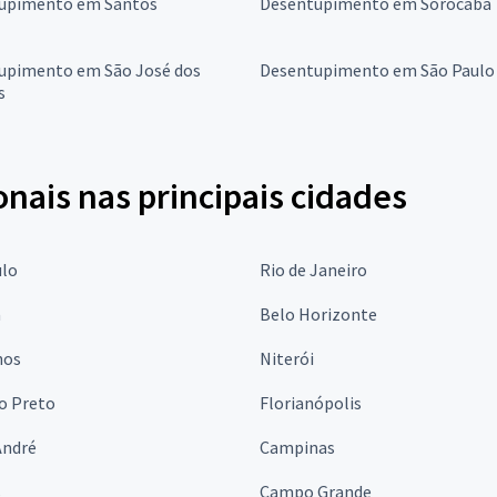
upimento em Santos
Desentupimento em Sorocaba
upimento em São José dos
Desentupimento em São Paulo
s
onais nas principais cidades
ulo
Rio de Janeiro
a
Belo Horizonte
hos
Niterói
o Preto
Florianópolis
André
Campinas
s
Campo Grande