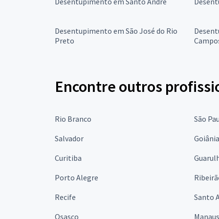
Desentupimento em Santo André
Desent
Desentupimento em São José do Rio
Desent
Preto
Campo
Encontre outros profissi
Rio Branco
São Pa
Salvador
Goiâni
Curitiba
Guarul
Porto Alegre
Ribeirã
Recife
Santo 
Osasco
Manau