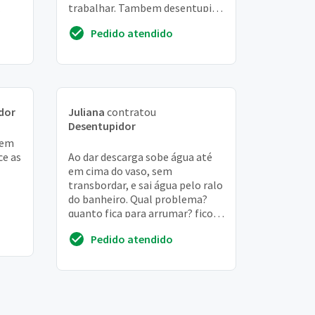
trabalhar. Tambem desentupir a
ida
o ralo do banheiro.
Pedido atendido
dor
Juliana
contratou
Desentupidor
sem
ce as
Ao dar descarga sobe água até
em cima do vaso, sem
transbordar, e sai água pelo ralo
do banheiro. Qual problema?
quanto fica para arrumar? fico
em TREMEMBÉ-SP
Pedido atendido