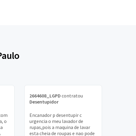
Paulo
o
2664608_LGPD
contratou
Desentupidor
 com
Encanador p desentupir c
, o
urgencia o meu lavador de
ua
rupas,pois a maquina de lavar
A
esta cheia de roupas e nao pode