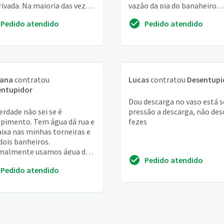
rivada. Na maioria das vezes
vazão da pia do banaheiro
ua da pia começa a subir,
parece também compromet
Pedido atendido
Pedido atendido
depois fa...
iana
contratou
Lucas
contratou
Desentupi
entupidor
Dou descarga no vaso está 
erdade não sei se é
pressão a descarga, não des
pimento. Tem água dá rua e
fezes
aixa nas minhas torneiras e
dois banheiros.
malmente usamos água dá
Pedido atendido
 mas quando falta usamos
Pedido atendido
aixa. Acontece que n...