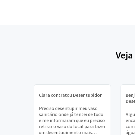
Veja
Clara
contratou
Desentupidor
Ben
Des
Preciso desentupir meu vaso
sanitário onde já tentei de tudo
Alg
e me informaram que eu preciso
enca
retirar o vaso do local para fazer
com 
um desentupimento mais
água