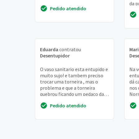
eficaz. O vaso sanitário está
da p
Pedido atendido
conecta...
a ág
mas 
Eduarda
contratou
Mar
Desentupidor
Des
O vaso sanitario esta entupido e
Na v
muito sujo! e tambem preciso
entu
trocar uma torneira , mas o
dá c
problema e que a torneira
nos 
quebrou ficando um pedaco da
Nor
rosca dentro do cano da parede
rua,
Pedido atendido
dá c