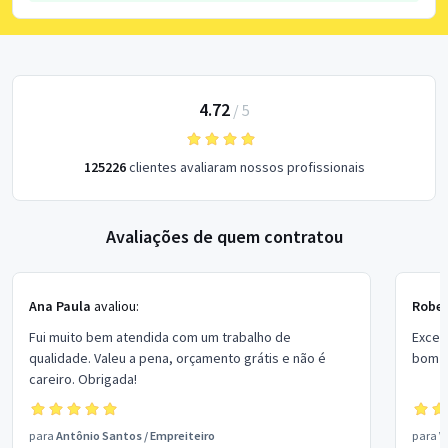
4.72
/
5
125226
clientes avaliaram nossos profissionais
Avaliações de quem contratou
Ana Paula
avaliou:
Rober
Fui muito bem atendida com um trabalho de
Excel
qualidade. Valeu a pena, orçamento grátis e não é
bom p
careiro. Obrigada!
para
Antônio Santos
/
Empreiteiro
para
V