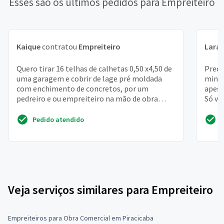
Esses são os últimos pedidos para Empreiteiro
Kaique
contratou
Empreiteiro
Lara
Quero tirar 16 telhas de calhetas 0,50 x4,50 de
Preci
uma garagem e cobrir de lage pré moldada
minha
com enchimento de concretos, por um
apesa
pedreiro e ou empreiteiro na mão de obra
Só ve
desse serviço. Tirar ...
Pedido atendido
Veja serviços similares para Empreiteiro
Empreiteiros para Obra Comercial em Piracicaba