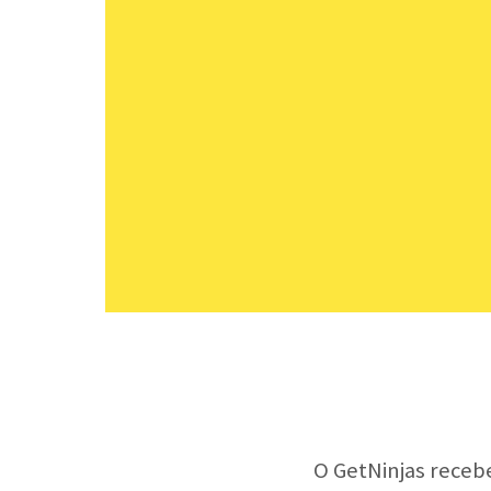
O GetNinjas receb