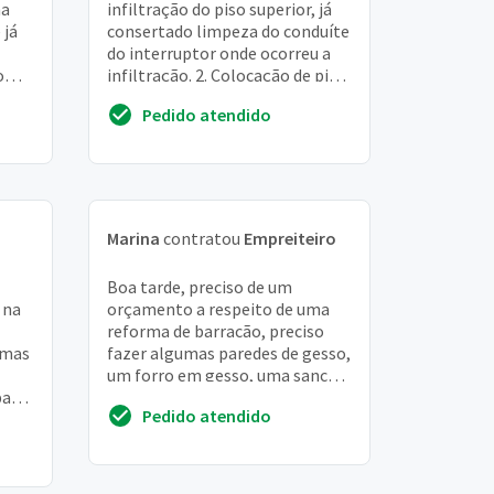
ha
infiltração do piso superior, já
 já
consertado limpeza do conduíte
do interruptor onde ocorreu a
o
infiltração. 2. Colocação de pia
 uma
de cozinha, instalação de torn...
Pedido atendido
Marina
contratou
Empreiteiro
Boa tarde, preciso de um
 na
orçamento a respeito de uma
reforma de barracão, preciso
rmas
fazer algumas paredes de gesso,
um forro em gesso, uma sanca,
para
preciso da abertura de uma
Pedido atendido
l
parede, bem como...