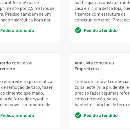
utural. 50 metros de
5x11 e queria construir min
rimento por 2,5 metros de
casa em cima desta loja, que
ra. Preciso também de um
fizemos com estrutura de
nador/hidráulica bom para
construir em cima. Pretend
obrir um vazamento
fazer de 3 a 4 cômodos com
Pedido atendido
Pedido atendido
pequena lava...
nardo
contratou
Ana Lívia
contratou
eiteiro
Empreiteiro
o empreiteiro para realizar
Tenho um imóvel comercial
 de remoção de taco, fazer
zona leste (vila prudente) e
 de cimento queimado,
preciso fazer algumas refo
rada de forro de drywall e
como recepção, salas,
r um novo, isolamento de
banheiros, portão de ferro 
da e instalação de nova
clausura, colocação de gradi
Pedido atendido
Pedido atendido
a e a...
entre outros. ...