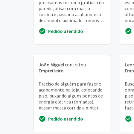
precisamos retirar o grafiato da
estr
parede, alisar com massa
comp
corrida e passar o acabamento
altu
de cimento queimado. Iremos
enca
precisar também de puxar
desc
Pedido atendido
alguns pontos de tomad...
João Miguel
contratou
Leo
Empreiteiro
Empr
Preciso de alguém para fazer o
Busc
acabamento na loja, colocando
obra
piso, puxando alguns pontos de
piso
energia elétrica (tomadas),
reti
passar massa corrida e pintar
faze
paredes e colocar forro no teto.
esca
Pedido atendido
Tamb...
escad