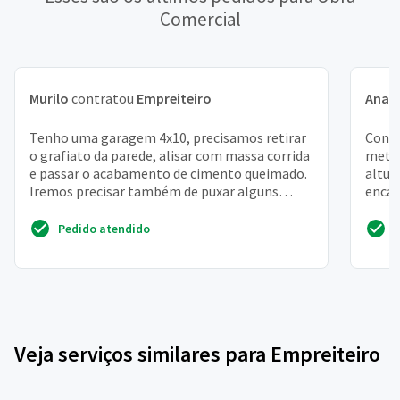
Comercial
Murilo
contratou
Empreiteiro
Ana
c
Tenho uma garagem 4x10, precisamos retirar
Const
o grafiato da parede, alisar com massa corrida
metro
e passar o acabamento de cimento queimado.
altur
Iremos precisar também de puxar alguns
encan
pontos de tomad...
vaza
Pedido atendido
Veja serviços similares para Empreiteiro