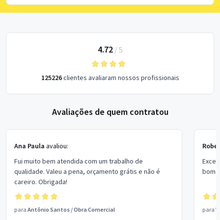
4.72
/
5
125226
clientes avaliaram nossos profissionais
Avaliações de quem contratou
Ana Paula
avaliou:
Rober
Fui muito bem atendida com um trabalho de
Excel
qualidade. Valeu a pena, orçamento grátis e não é
bom p
careiro. Obrigada!
para
Antônio Santos
/
Obra Comercial
para
V