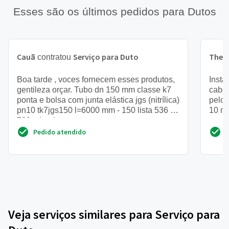
Esses são os últimos pedidos para Dutos
Cauã
Serviço para Duto
Theo
contratou
Boa tarde , voces fornecem esses produtos,
Insta
gentileza orçar. Tubo dn 150 mm classe k7
cabo 
ponta e bolsa com junta elástica jgs (nitrílica)
pelo 
pn10 tk7jgs150 l=6000 mm - 150 lista 536 m
10 m 
780 tubo d...
Pedido atendido
Veja serviços similares para Serviço para