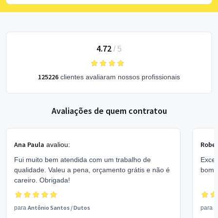
4.72
/
5
125226
clientes avaliaram nossos profissionais
Avaliações de quem contratou
Ana Paula
Rober
avaliou:
Fui muito bem atendida com um trabalho de
Excel
qualidade. Valeu a pena, orçamento grátis e não é
bom 
careiro. Obrigada!
Antônio Santos
/
Dutos
V
para
para