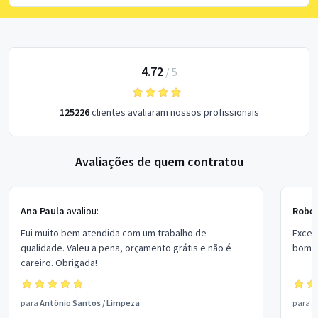
4.72
/
5
125226
clientes avaliaram nossos profissionais
Avaliações de quem contratou
Ana Paula
avaliou:
Rober
Fui muito bem atendida com um trabalho de
Excel
qualidade. Valeu a pena, orçamento grátis e não é
bom p
careiro. Obrigada!
para
Antônio Santos
/
Limpeza
para
V