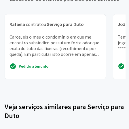
Rafaela
contratou
Serviço para Duto
João
Caros, eis o meu o condomínio em que me
Temo
encontro subsíndico possui um forte odor que
jogam
exala do tubo das lixeiras (recolhimento por
****
queda). Em particular isto ocorre em apenas
um dos dois b...
Pedido atendido
Veja serviços similares para Serviço para
Duto