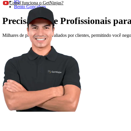
RS
›
Como funciona o GetNinjas?
Bento Goncalves
Precisando de Profissionais par
Milhares de profissionais avaliados por clientes, permitindo você ne