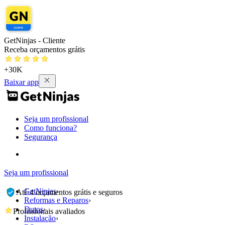
GetNinjas - Cliente
Receba orçamentos grátis
+30K
Baixar app
Seja um profissional
Como funciona?
Segurança
Seja um profissional
GetNinjas
›
Até 4 orçamentos grátis e seguros
Reformas e Reparos
›
Dutos
›
Profissionais avaliados
Instalação
›