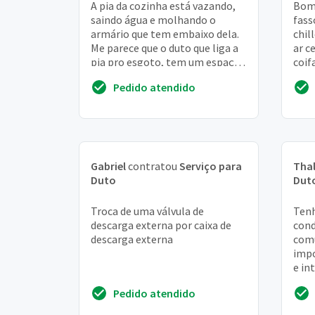
A pia da cozinha está vazando,
Bom 
saindo água e molhando o
fass
armário que tem embaixo dela.
chil
Me parece que o duto que liga a
ar c
pia pro esgoto, tem um espaço
coif
na conexão de onde sai o
tenh
Pedido atendido
gotejamento. P...
met.
Gabriel
contratou
Serviço para
Tha
Duto
Dut
Troca de uma válvula de
Ten
descarga externa por caixa de
cond
descarga externa
com
impo
e in
Pedido atendido