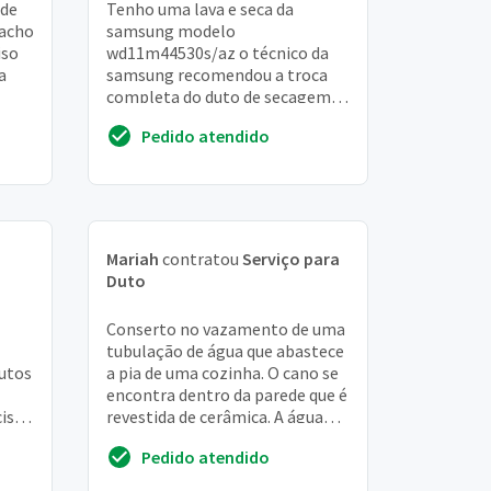
 de
Tenho uma lava e seca da
 acho
samsung modelo
iso
wd11m44530s/az o técnico da
a
samsung recomendou a troca
completa do duto de secagem,
e
qual o valor do serviço com a
Pedido atendido
peça original e limpeza
completa ...
Mariah
contratou
Serviço para
Duto
Conserto no vazamento de uma
tubulação de água que abastece
dutos
a pia de uma cozinha. O cano se
encontra dentro da parede que é
ciso
revestida de cerâmica. A água
está vazando no chão debaixo da
Pedido atendido
pia