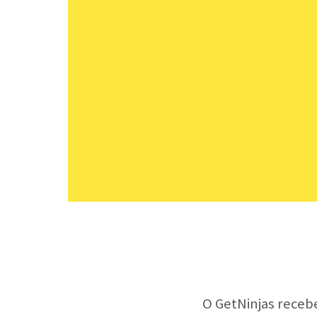
O GetNinjas receb