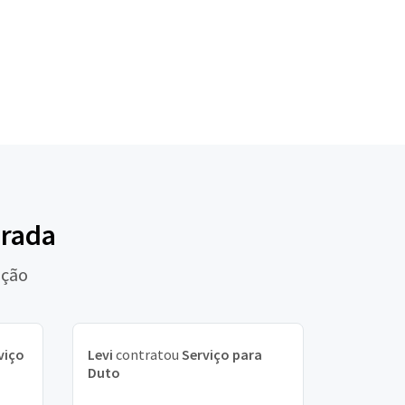
orada
nção
viço
Levi
contratou
Serviço para
Duto