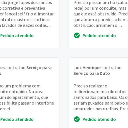
dia jorge lopes dos santos
Preciso passar um fio (cabo
o corretiva e preventiva
rede) por um conduíte, mas
ler fancoi self frio alimentar
que ele está obstruído. Prec
entral exaustores cortinas
que abram a parede, achem 
a lavados de gazes coifas
obstrução, arrumem o
o experiência super via
problema e fechem a pared
Pedido atendido
Pedido atendido
..
dando o acabamen...
les
contratou
Serviço para
Luiz Henrique
contratou
o
Serviço para Duto
ho um problema com
Preciso realizar o
uíte entupido. Na área
redirecionamento de dutos
um do apartamento, que
sanfonados para baixo. Os 
ssibilita passar o interfone
seriam puxados para baixo e
ternet
amarrados nas grelhas. Pre
de emissao de nota fiscal
Pedido atendido
Pedido atendido